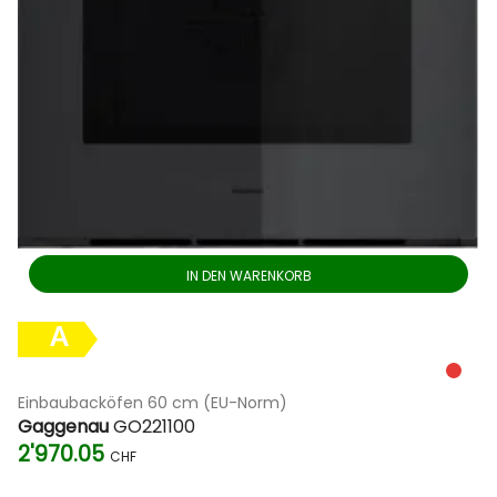
IN DEN WARENKORB
A
Einbaubacköfen 60 cm (EU-Norm)
Gaggenau
GO221100
2'970.05
CHF