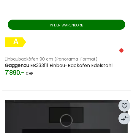
IN DEN WARENKORB
A
Einbaubacköfen 90 cm (Panorama-Format)
Gaggenau
EB333111 Einbau-Backofen Edelstahl
7'890.-
CHF
favorite_border
compare_arrows