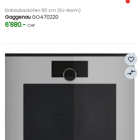
Einbaubacköfen 60 cm (EU-Norm)
Gaggenau
GO470220
6'880.-
CHF
favorite_border
compare_arrows