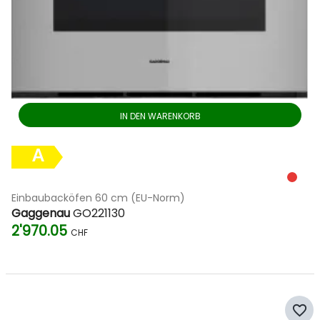
IN DEN WARENKORB
A
Einbaubacköfen 60 cm (EU-Norm)
Gaggenau
GO221130
2'970.05
CHF
favorite_border