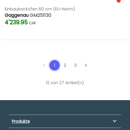
Einbaubacköfen 60 cm (EU-Norm)
Gaggenau
GM251130
4'239.95
CHF
chevron_left
1
2
3
chevron_right
12 von 27 Artikel(n)
keyboard_arrow_down
Produkte