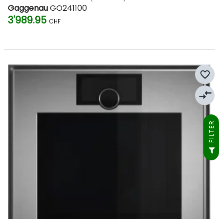
Gaggenau
GO241100
3'989.95
CHF
favorite_border
compare_arrows
FILTER