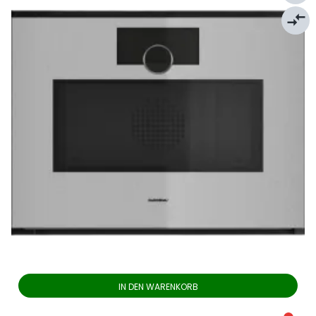
compare_arrows
IN DEN WARENKORB