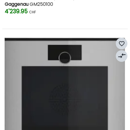
Gaggenau
GM250100
4'239.95
CHF
favorite_border
compare_arrows