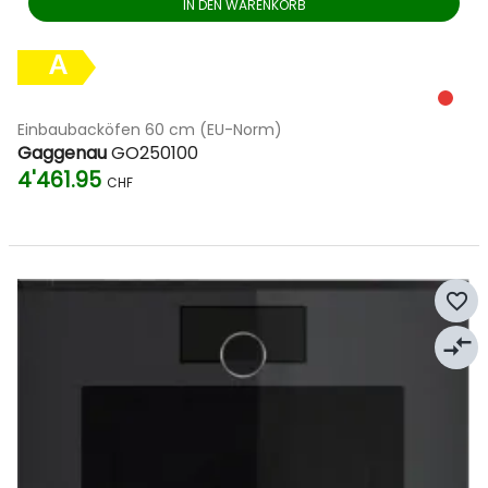
IN DEN WARENKORB
A
Einbaubacköfen 60 cm (EU-Norm)
Gaggenau
GO250100
4'461.95
CHF
favorite_border
compare_arrows