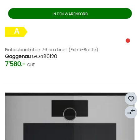
IN DEN WARENKORB
A
Einbaubacköfen 76 cm breit (Extra-Breite)
Gaggenau
GO480120
7'580.-
CHF
favorite_border
compare_arrows