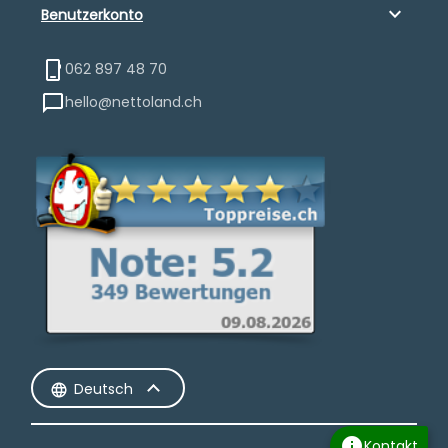
keyboard_arrow_down
Benutzerkonto
062 897 48 70
hello@nettoland.ch
Deutsch
info
Kontakt