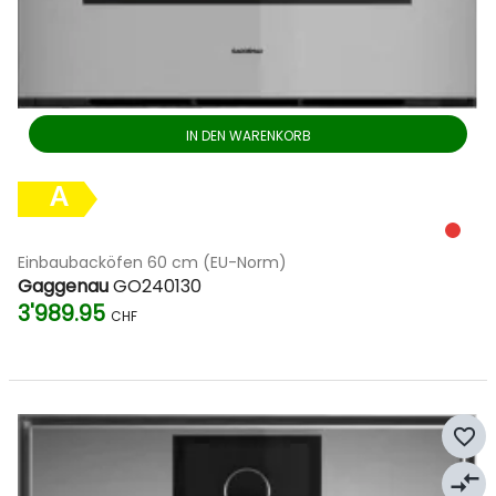
IN DEN WARENKORB
A
Einbaubacköfen 60 cm (EU-Norm)
Gaggenau
GO240130
3'989.95
CHF
favorite_border
compare_arrows