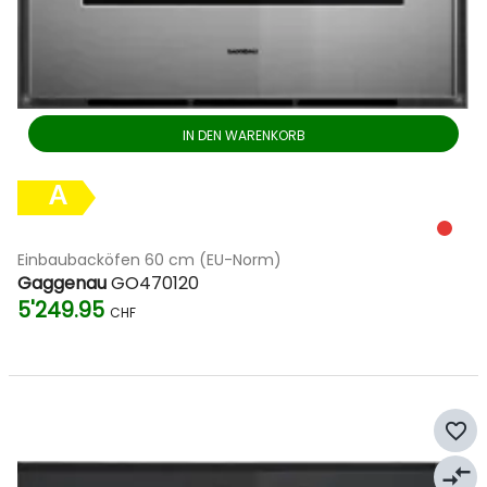
IN DEN WARENKORB
A
Einbaubacköfen 60 cm (EU-Norm)
Gaggenau
GO470120
5'249.95
CHF
favorite_border
compare_arrows