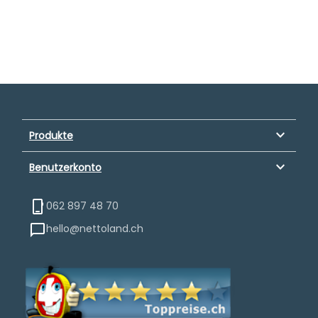
keyboard_arrow_down
Produkte
keyboard_arrow_down
Benutzerkonto
062 897 48 70
hello@nettoland.ch