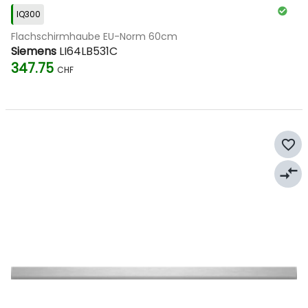
IQ300
Flachschirmhaube EU-Norm 60cm
Siemens
LI64LB531C
347.75
CHF
favorite_border
compare_arrows