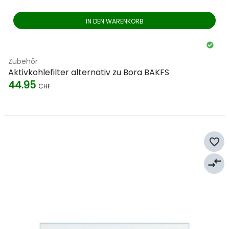
IN DEN WARENKORB
Zubehör
Aktivkohlefilter alternativ zu Bora BAKFS
44.95
CHF
favorite_border
compare_arrows