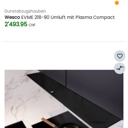
Dunstabzugshauben
Wesco
EVME 218-90 Umluft mit Plasma Compact
2'493.95
CHF
favorite_border
compare_arrows