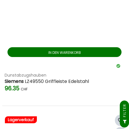
IN DEN WARENKORB
Dunstabzugshauben
Siemens
LZ49550 Griffleiste Edelstahl
96.35
CHF
FILTER
Lagerverkauf
favorite_border