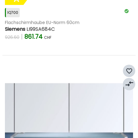
IQ700
Flachschirmhaube EU-Norm 60cm
Siemens
LI99SA684C
|
861.74
926.60
CHF
favorite_border
compare_arrows