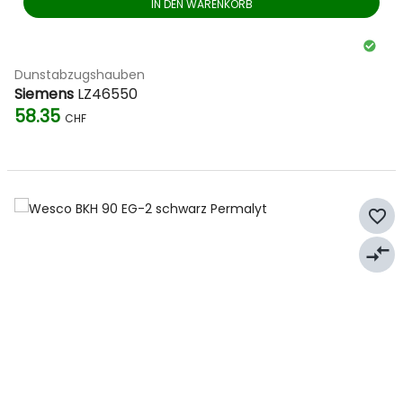
IN DEN WARENKORB
Dunstabzugshauben
Siemens
LZ46550
58.35
CHF
favorite_border
compare_arrows