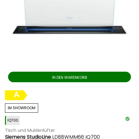
IN DEN WARENKORB
A
IM SHOWROOM
IQ700
Tisch und Muldenlüfter
Siemens StudioLine
LD88WMM66 IQ700