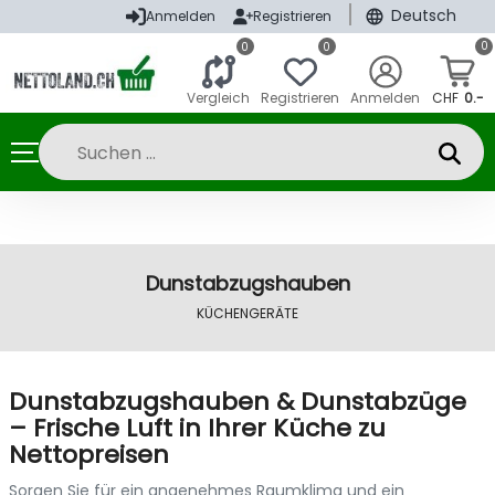
|
Deutsch
Anmelden
Registrieren
0
0
0
Vergleich
Registrieren
Anmelden
CHF
0.-
Dunstabzugshauben
KÜCHENGERÄTE
Dunstabzugshauben & Dunstabzüge
– Frische Luft in Ihrer Küche zu
Nettopreisen
Sorgen Sie für ein angenehmes Raumklima und ein