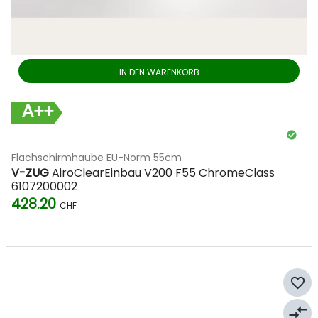
IN DEN WARENKORB
A++
Flachschirmhaube EU-Norm 55cm
V-ZUG
AiroClearEinbau V200 F55 ChromeClass
6107200002
428.20
CHF
favorite_border
compare_arrows