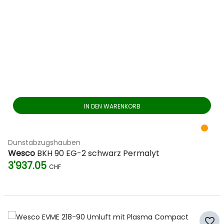
IN DEN WARENKORB
Dunstabzugshauben
Wesco
BKH 90 EG-2 schwarz Permalyt
3'937.05
CHF
favorite_border