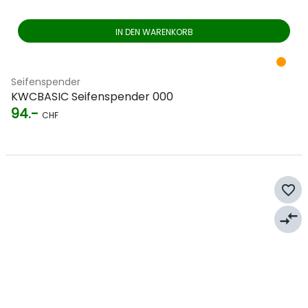
IN DEN WARENKORB
Seifenspender
KWCBASIC Seifenspender 000
94.-
CHF
favorite_border
compare_arrows