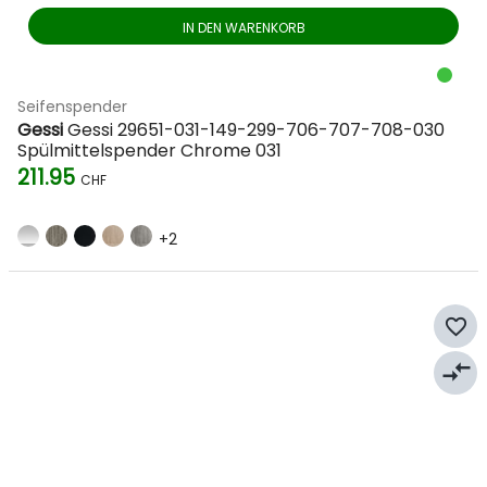
IN DEN WARENKORB
Seifenspender
Gessi
Gessi 29651-031-149-299-706-707-708-030
Spülmittelspender Chrome 031
211.95
CHF
+2
favorite_border
compare_arrows