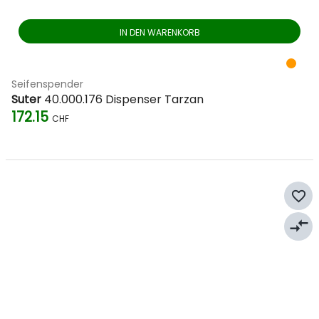
IN DEN WARENKORB
Seifenspender
Suter
40.000.176 Dispenser Tarzan
172.15
CHF
favorite_border
compare_arrows