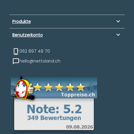
keyboard_arrow_down
Produkte
keyboard_arrow_down
Benutzerkonto
062 897 48 70
hello@nettoland.ch