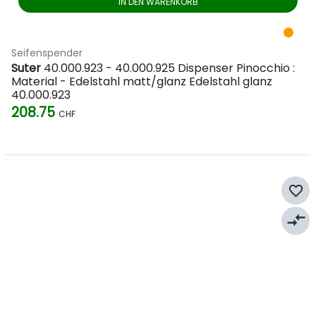
IN DEN WARENKORB
Seifenspender
Suter
40.000.923 - 40.000.925 Dispenser Pinocchio :
Material - Edelstahl matt/glanz Edelstahl glanz
40.000.923
208.75
CHF
favorite_border
compare_arrows