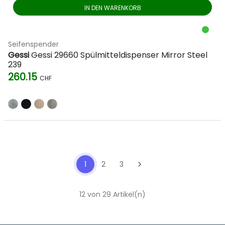
IN DEN WARENKORB
Seifenspender
Gessi
Gessi 29660 Spülmitteldispenser Mirror Steel
239
260.15
CHF
1
2
3
chevron_right
12 von 29 Artikel(n)