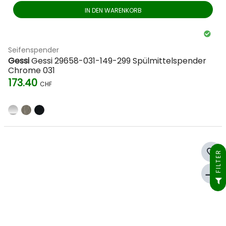
IN DEN WARENKORB
Seifenspender
Gessi
Gessi 29658-031-149-299 Spülmittelspender
Chrome 031
173.40
CHF
favorite_border
FILTER
compare_arrows