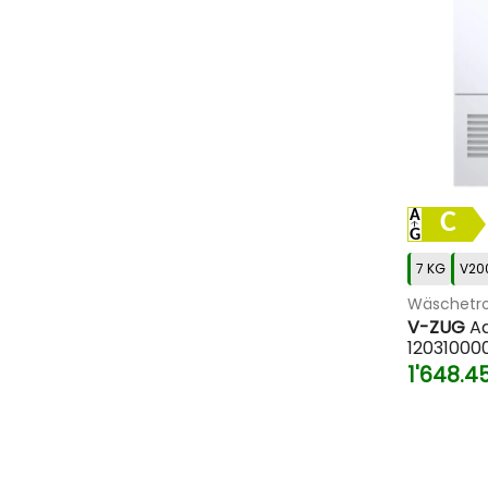
C
7 KG
V20
Wäschetro
V-ZUG
Ad
12031000
1'648.4