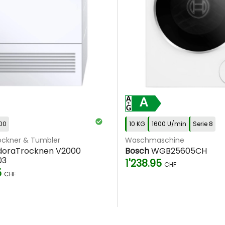
A
00
10 KG
1600 U/min
Serie 8
ckner & Tumbler
Waschmaschine
oraTrocknen V2000
Bosch
WGB25605CH
03
1'238.95
CHF
5
CHF