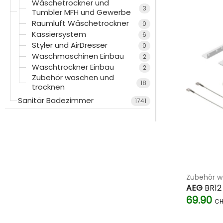
Wäschetrockner und
Wir wissen, dass Grossgeräte eine Investition sind. Deshalb pro
3
Tumbler MFH und Gewerbe
Entdecken Sie innovative Funktionen wie Dampfglätten, Startz
Raumluft Wäschetrockner
0
Kassiersystem
6
Verlassen Sie sich auf Schweizer Markenqualität und erstklass
Styler und AirDresser
0
Wäschepflege profitieren!
Waschmaschinen Einbau
2
Waschtrockner Einbau
2
Zubehör waschen und
18
trocknen
Sanitär Badezimmer
1741
Zubehör w
AEG
BR12
69.90
CH