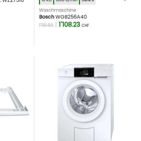
z WZ27510
Waschmaschine
Bosch
WGB256A40
|
1'108.23
1'191.65
CHF