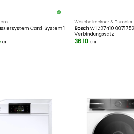
stem
Wäschetrockner & Tumbler
ssiersystem Card-System 1
Bosch
WTZ27410 007175
Verbindungssatz
5
36.10
CHF
CHF