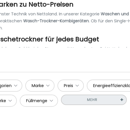
rken zu Netto-Preisen
nster Technik von Nettoland. In unserer Kategorie
Waschen und 
raktischen
Wasch-Trockner-Kombigeräten
. Ob für den Single-
n.
chetrockner für jedes Budget
auch bares Geld bei den Strom- und Wasserkosten. Bei Nettoland s
bedarf.
gorien
Marke
Preis
Energieeffizienzkl
+) für schonendes Trocknen.
MEHR
rke
Füllmenge
e.
onsdämpfer und mehr.