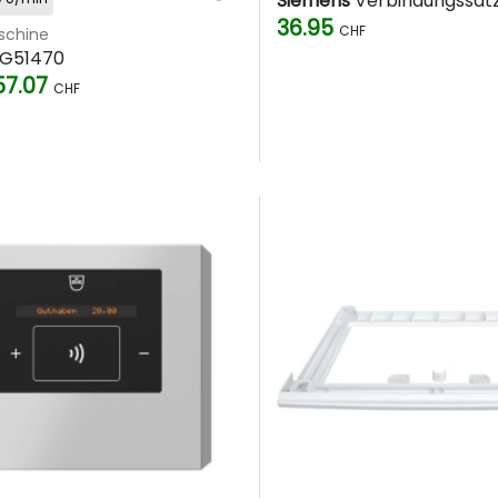
Siemens
Verbindungssat
36.95
CHF
chine
G51470
57.07
CHF