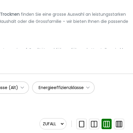
Trocknen
finden Sie eine grosse Auswahl an leistungsstarken
Haushalt oder die Grossfamilie – wir bieten Ihnen die passende
etzen wir auf Qualität und führen führende Hersteller wie
V-
asse (Alt)
Energieeffizienzklasse
ZUFALL