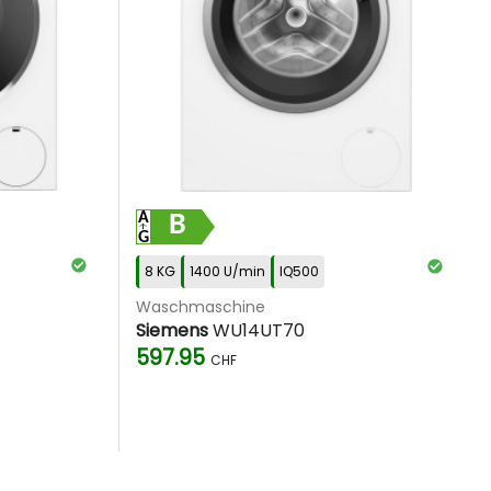
B
8 KG
1400 U/min
IQ500
Waschmaschine
Siemens
WU14UT70
597.95
CHF