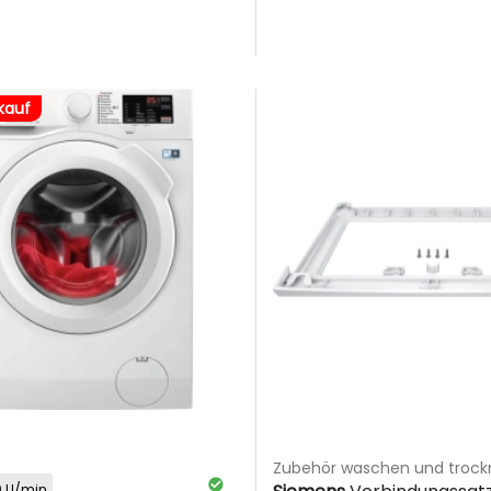
kauf
Zubehör waschen und troc
0 U/min