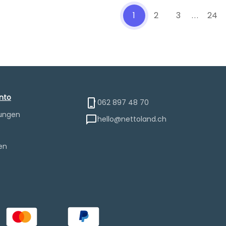
1
2
3
...
24
nto
062 897 48 70
lungen
hello@nettoland.ch
e
en