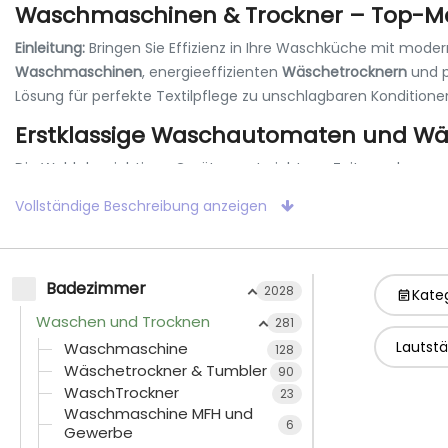
Waschmaschinen & Trockner – Top-Ma
Einleitung:
Bringen Sie Effizienz in Ihre Waschküche mit moder
Waschmaschinen
, energieeffizienten
Wäschetrocknern
und p
Lösung für perfekte Textilpflege zu unschlagbaren Konditione
Erstklassige Waschautomaten und Wäs
Die Wahl des richtigen Geräts spart nicht nur Zeit, sondern 
ZUG, Miele, Bosch, Siemens und Schulthess
.
Vollständige Beschreibung anzeigen
Unser Sortiment umfasst:
Frontlader & Toplader:
Flexible Bauformen für jeden Platz
Badezimmer
2028
Kate
Wärmepumpentrockner:
Maximale Energieeffizienz (A++
Waschen und Trocknen
281
Lautstä
Waschmaschine
128
Wasch-Trockner:
Die ideale 2-in-1 Lösung für kleine Räum
Wäschetrockner & Tumbler
90
WaschTrockner
Zubehör für die Waschküche:
Zwischenbausätze, Vibrati
23
Waschmaschine MFH und
6
Warum Geräte bei Nettoland online bestellen?
Gewerbe