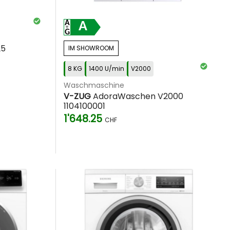
A
25
IM SHOWROOM
8 KG
1400 U/min
V2000
Waschmaschine
V-ZUG
AdoraWaschen V2000
1104100001
1'648.25
CHF