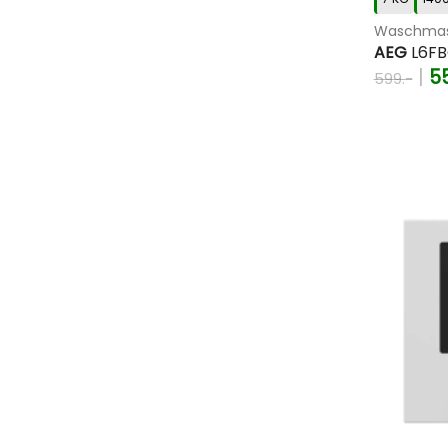
Waschmas
AEG
L6FB
|
5
599.-