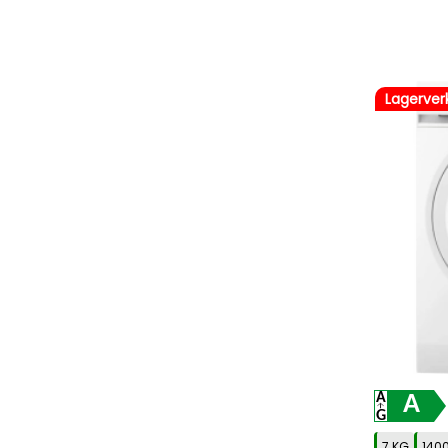
Lagerver
A
7 KG
140