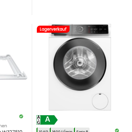
Lagerverkauf
A
knen
10 KG
1600 U/min
Serie 8