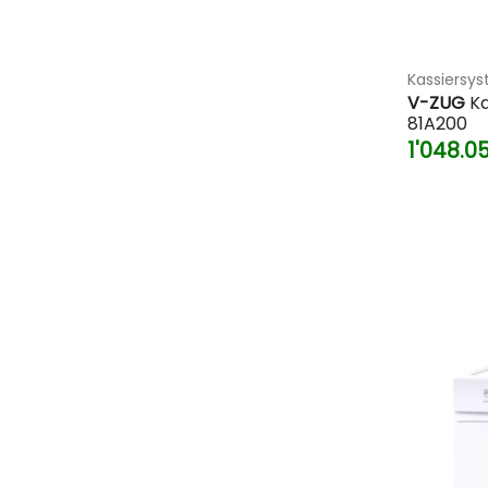
Kassiersy
V-ZUG
Ka
81A200
1'048.0