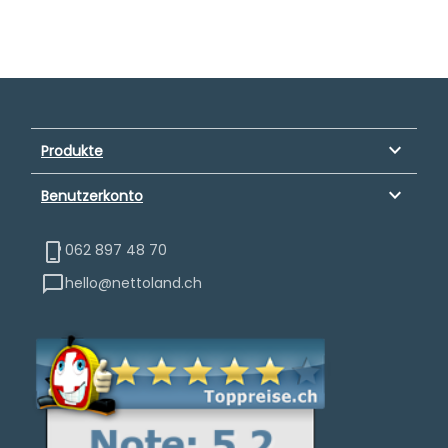
keyboard_arrow_down
Produkte
keyboard_arrow_down
Benutzerkonto
062 897 48 70
hello@nettoland.ch