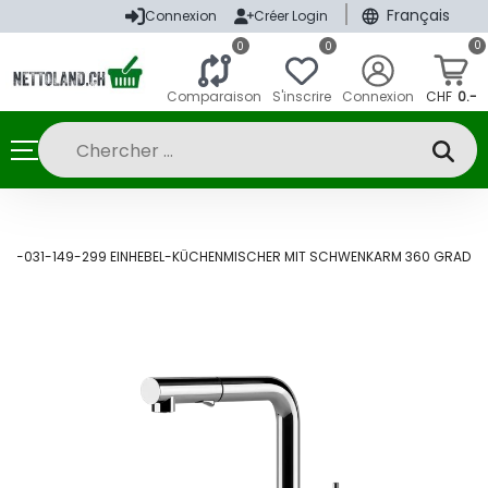
|
Français
Connexion
Créer Login
0
0
0
Comparaison
S'inscrire
Connexion
CHF
0.-
435-031-149-299 EINHEBEL-KÜCHENMISCHER MIT SCHWENKARM 360 GRAD