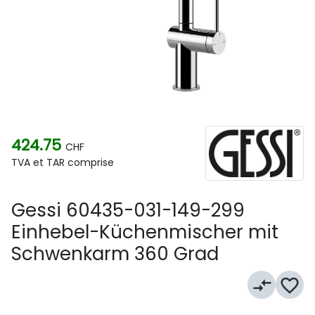
424.75
CHF
TVA et TAR comprise
Gessi 60435-031-149-299
Einhebel-Küchenmischer mit
Schwenkarm 360 Grad
compare_arrows
favorite_border