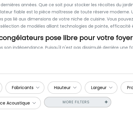
rnières années. Que ce soit pour stocker les récoltes du jardin,
lateur fiable est la pièce maîtresse de toute réserve moderne.
as lié aux dimensions de votre niche de cuisine. Vous pouvez place
 sélection de modèles alliant technologies de pointe, efficacité
s congélateurs pose libre pour votre foyer
s son indépendance. Puisqu'il n'est pas dissimulé derrière une f
ble ou un blanc classique épuré.
utile plus important
que les modèles encastrables comparables. E
ards. Pour vous, cela signifie plus d'espace pour les boîtes de pi
es couches d'isolation optimisées.
Fabricants
Hauteur
Largeur
Pr
ivrez plus jamais grâce au NoFros
MORE FILTERS
nce Acoustique
 épaisse couche de glace tapissait les parois ? Ces temps sont 
t
.
dité de l'air du compartiment de congélation. L'air intérieur re