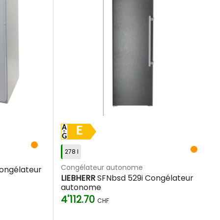
E
278 l
Congélateur autonome
Congélateur
LIEBHERR
SFNbsd 529i Congélateur
autonome
4'112.70
CHF