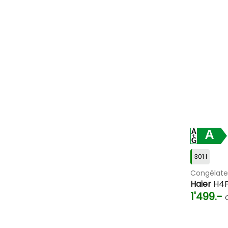
A
301 l
Congélat
Haier
H4F
1'499.-