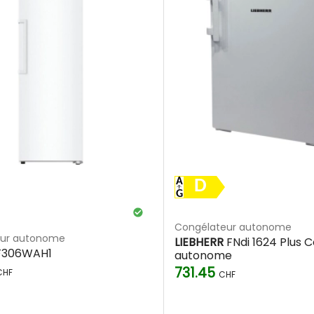
D
Congélateur autonome
eur autonome
LIEBHERR
FNdi 1624 Plus 
306WAH1
autonome
731.45
CHF
CHF