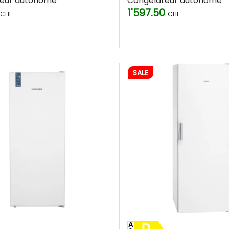
eur autonome
Congélateur autonome
1'597.50
ersonne. Une famille de 4 personnes sera à l'aise avec 200–250 litres.
CHF
CHF
La classe SN (Subnormale) fonctionne dès +10 °C.
l'appareil peut congeler à -18 °C en 24h.
es maintiennent la température jusqu'à 20h ou plus.
mandons moins de 38 dB. Dans un cellier, ce critère est secondaire.
SALE
 clé
 tiroirs modulables. Parfois, il faut stocker des pièces volum
éer un espace géant (
BigBox
) est alors un avantage inestimable.
sthétique
usieurs finitions pour s'intégrer à votre décoration :
Les revêtements spéciaux (Anti-Fingerprint) évitent les traces
rs ou les cuisines claires.
isines de style loft ou contemporaines.
D