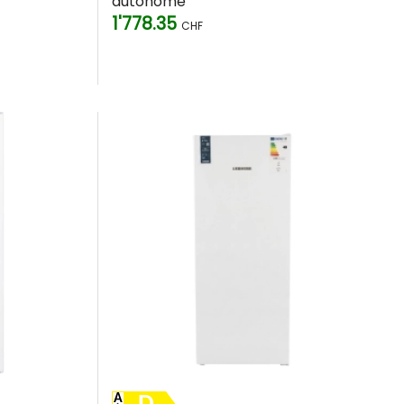
autonome
1'778.35
CHF
ineuses comme une dinde entière ou une pièce montée. Pouvoir
 de doigts.