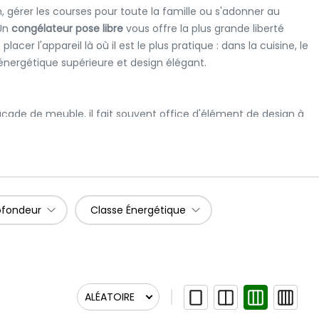
 gérer les courses pour toute la famille ou s'adonner au
 Un
congélateur pose libre
vous offre la plus grande liberté
r l'appareil là où il est le plus pratique : dans la cuisine, le
 énergétique supérieure et design élégant.
açade de meuble, il fait souvent office d'élément de design à
n effet, les parois peuvent être plus épaisses et mieux
zza, les stocks de viande et les légumes surgelés, tout en
ofondeur
Classe Énergétique
t
révolus. La plupart des modèles modernes en pose libre dans
ALÉATOIRE
ste sec, empêchant la formation de givre sur les parois ou sur