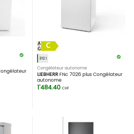
s fabricants de renom qui garantissent longévité et excellence
x, vous vous assurez fraîcheur et plaisir gourmand à tout
C
312 l
Congélateur autonome
Congélateur
LIEBHERR
FNc 7026 plus Congélateur
autonome
1'484.40
CHF