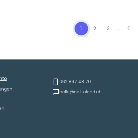
1
2
3
...
6
nto
062 897 48 70
lungen
hello@nettoland.ch
e
en