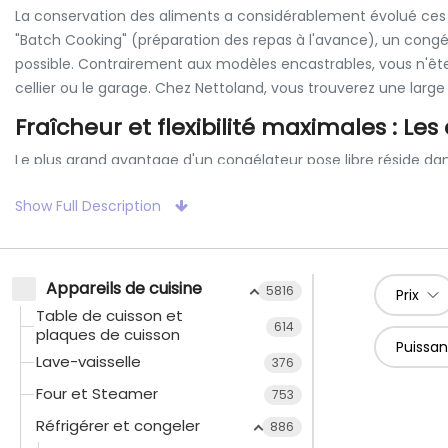
La conservation des aliments a considérablement évolué ces de
"Batch Cooking" (préparation des repas à l'avance), un congé
possible. Contrairement aux modèles encastrables, vous n'êtes p
cellier ou le garage. Chez Nettoland, vous trouverez une large
Fraîcheur et flexibilité maximales : Le
Le plus grand avantage d'un congélateur pose libre réside dan
part entière — par exemple avec une finition en acier inoxyda
Show Full Description
De plus, les appareils en pose libre offrent souvent un
volume 
isolées sans avoir à respecter les contraintes des niches stand
bénéficiant souvent d'un meilleur bilan énergétique grâce à d
Appareils de cuisine
5816
Prix
Table de cuisson et
Technologies innovantes : Ne dég
614
plaques de cuisson
Puissa
Lave-vaisselle
376
Qui ne se souvient pas de la corvée de dégivrage, lorsqu'une
l'assortiment de Nettoland disposent de la
technologie NoFros
Four et Steamer
753
Réfrigérer et congeler
886
Fonctionnement :
Un système de ventilation extrait l'humi