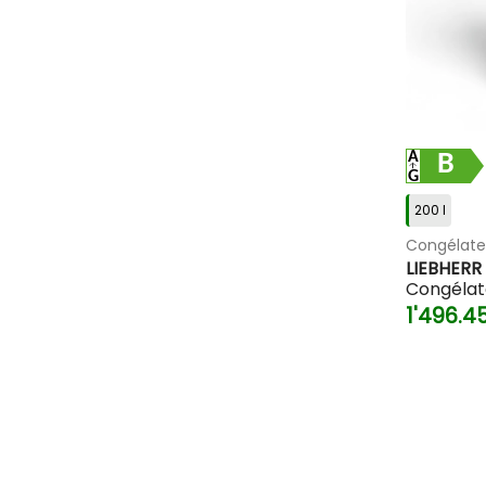
consommation d'énergie. Un léger espace avec le mur est re
Conclusion : La qualité est un in
Un congélateur pose libre est un investissement à long terme
de service. Du modèle compact pour célibataire au géant de l
moment.
B
200 l
Congélat
LIEBHERR
Congélat
1'496.4