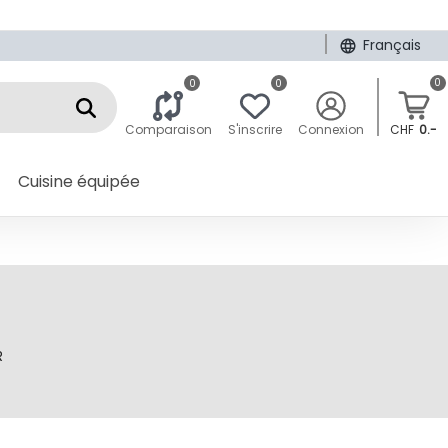
|
Français
0
0
0
Comparaison
S'inscrire
Connexion
CHF
0.-
Cuisine équipée
R