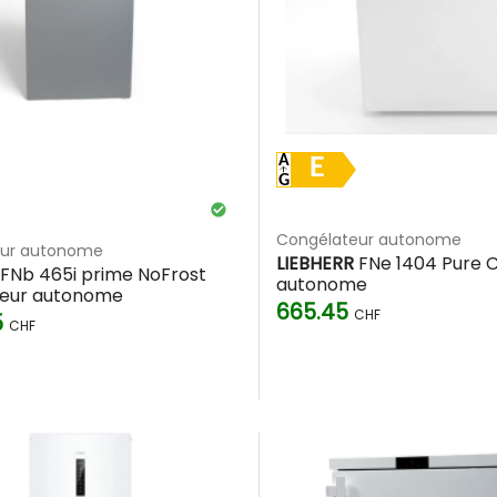
commandé pour une circulation d'air optimale.
vestissement rentable
 pour votre qualité de vie. Chez
Nettoland
, nous privilégions de
a congélation pour les passionnés de cuisine — avec le bon choi
E
Congélateur autonome
eur autonome
LIEBHERR
FNe 1404 Pure 
FNb 465i prime NoFrost
autonome
eur autonome
665.45
CHF
5
CHF