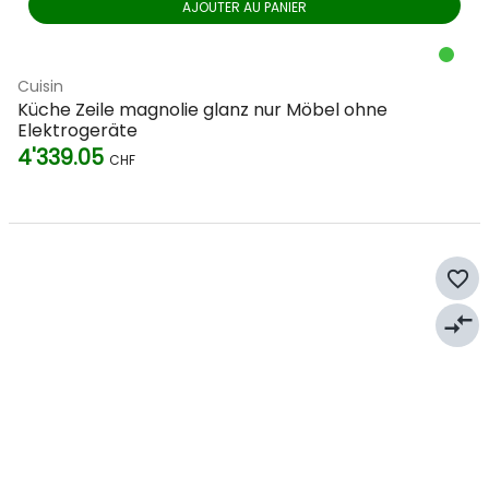
AJOUTER AU PANIER
Cuisin
Küche Zeile magnolie glanz nur Möbel ohne
Elektrogeräte
4'339.05
CHF
favorite_border
compare_arrows