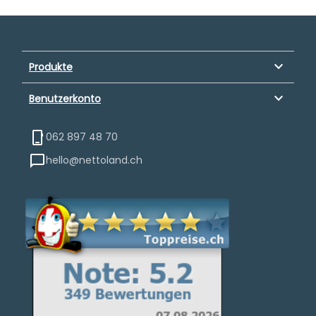
keyboard_arrow_down
Produkte
keyboard_arrow_down
Benutzerkonto
062 897 48 70
hello@nettoland.ch