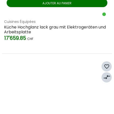
AJOUTER AU PANIER
Cuisines Équipées
Küche Hochglanz lack grau mit Elektrogeräten und
Arbeitsplatte
17'659.85
CHF
favorite_border
compare_arrows