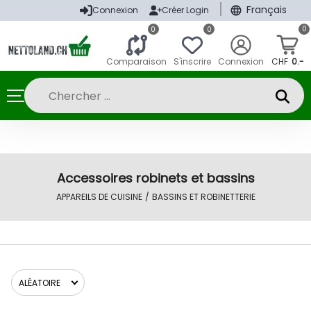
|
Français
Connexion
Créer Login
0
0
0
Comparaison
S'inscrire
Connexion
CHF
0.-
Accessoires robinets et bassins
APPAREILS DE CUISINE
/
BASSINS ET ROBINETTERIE
ALÉATOIRE