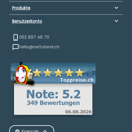
keyboard_arrow_down
Produkte
keyboard_arrow_down
Benutzerkonto
062 897 48 70
hello@nettoland.ch
Français