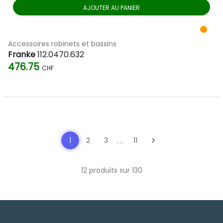
AJOUTER AU PANIER
Accessoires robinets et bassins
Franke
112.0470.632
476.75
CHF
...
1
2
3
11
chevron_right
12 produits sur 130