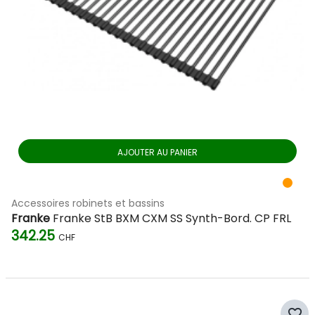
AJOUTER AU PANIER
Accessoires robinets et bassins
Franke
Franke StB BXM CXM SS Synth-Bord. CP FRL
342.25
CHF
favorite_border