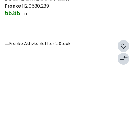
Franke
112.0530.239
55.85
CHF
favorite_border
compare_arrows