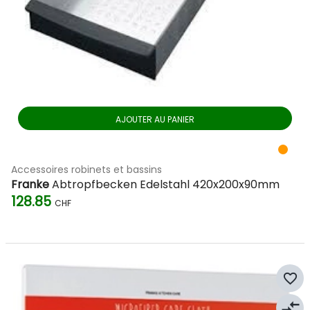
AJOUTER AU PANIER
Accessoires robinets et bassins
Franke
Abtropfbecken Edelstahl 420x200x90mm
128.85
CHF
favorite_border
compare_arrows