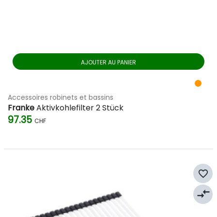
AJOUTER AU PANIER
Accessoires robinets et bassins
Franke
Aktivkohlefilter 2 Stück
97.35
CHF
favorite_border
compare_arrows