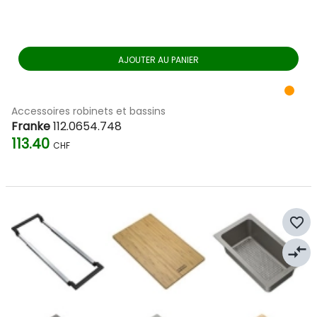
AJOUTER AU PANIER
Accessoires robinets et bassins
Franke
112.0654.748
113.40
CHF
favorite_border
compare_arrows