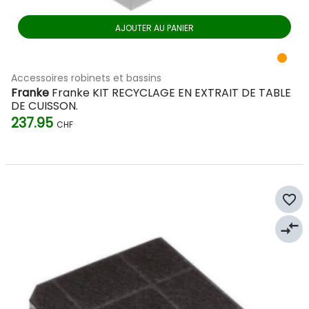
AJOUTER AU PANIER
Accessoires robinets et bassins
Franke
Franke KIT RECYCLAGE EN EXTRAIT DE TABLE
DE CUISSON.
237.95
CHF
favorite_border
compare_arrows