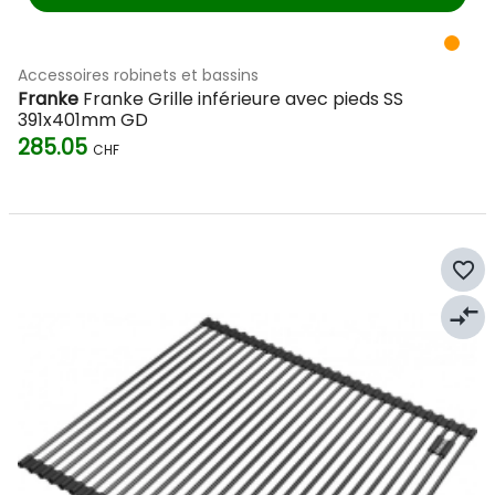
Accessoires robinets et bassins
Franke
Franke Grille inférieure avec pieds SS
391x401mm GD
285.05
CHF
favorite_border
compare_arrows