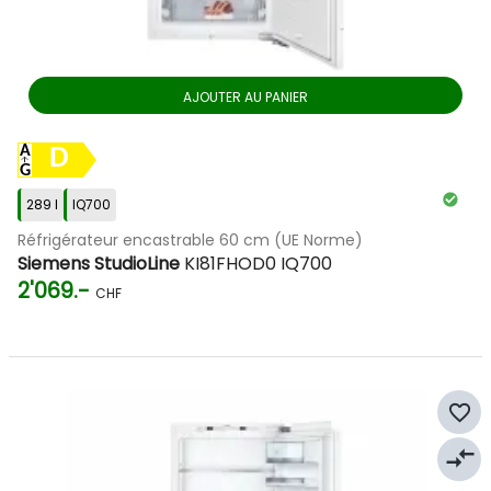
AJOUTER AU PANIER
D
289 l
IQ700
Réfrigérateur encastrable 60 cm (UE Norme)
Siemens StudioLine
KI81FHOD0 IQ700
2'069.-
CHF
favorite_border
compare_arrows