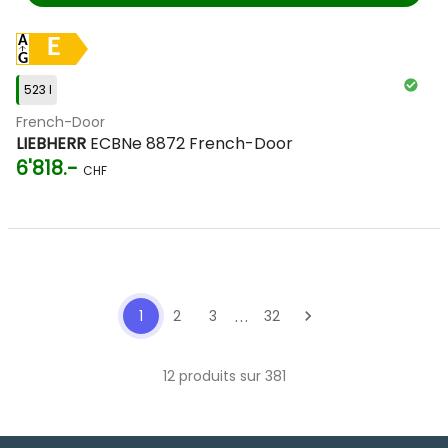
E
523 l
French-Door
LIEBHERR
ECBNe 8872 French-Door
6'818.-
CHF
...
1
2
3
32
chevron_right
12 produits sur 381