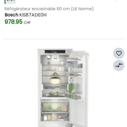
Réfrigérateur encastrable 60 cm (UE Norme)
Bosch
KIS87ADE0H
978.95
CHF
favorite_border
compare_arrows