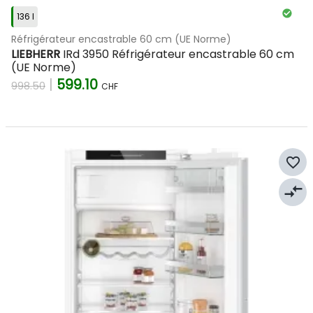
votre cuisine et à votre vie.
136 l
Réfrigérateur encastrable 60 cm (UE Norme)
LIEBHERR
IRd 3950 Réfrigérateur encastrable 60 cm
(UE Norme)
|
599.10
998.50
CHF
favorite_border
compare_arrows