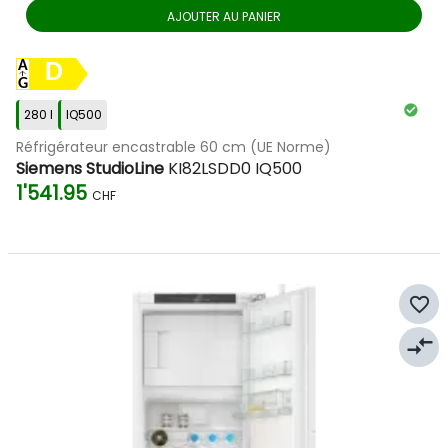
AJOUTER AU PANIER
D
280 l
IQ500
Réfrigérateur encastrable 60 cm (UE Norme)
Siemens StudioLine
KI82LSDD0 IQ500
1'541.95
CHF
favorite_border
compare_arrows