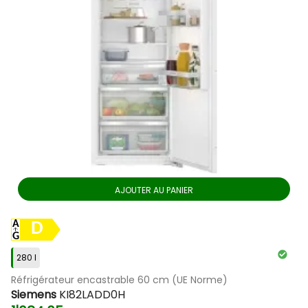
AJOUTER AU PANIER
D
280 l
Réfrigérateur encastrable 60 cm (UE Norme)
Siemens
KI82LADD0H