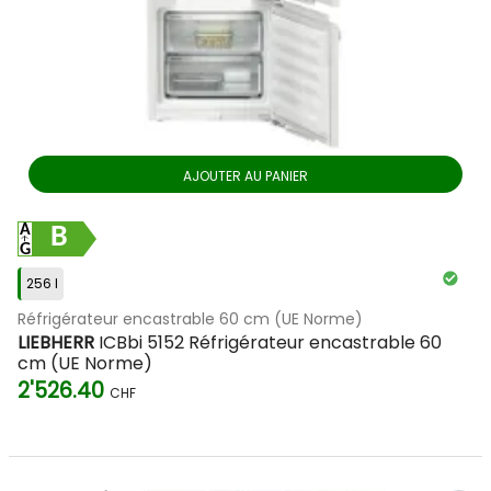
AJOUTER AU PANIER
B
256 l
Réfrigérateur encastrable 60 cm (UE Norme)
LIEBHERR
ICBbi 5152 Réfrigérateur encastrable 60
cm (UE Norme)
2'526.40
CHF