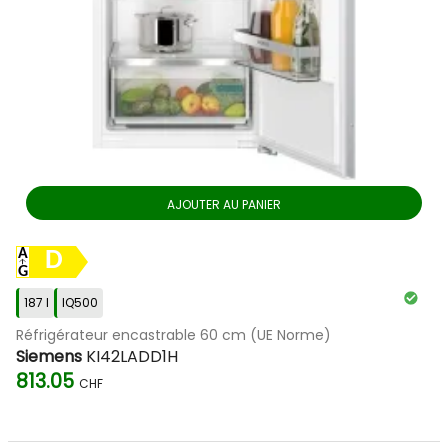
AJOUTER AU PANIER
D
187 l
IQ500
Réfrigérateur encastrable 60 cm (UE Norme)
Siemens
KI42LADD1H
813.05
CHF