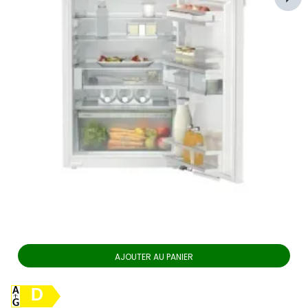
"food waste" et s'intègre comme un allié silencieux dans
votre quotidien. Lors de votre achat, prêtez attention à des
détails tels que l'émission sonore — les modèles
particulièrement silencieux, en dessous de 35 dB, sont une
bénédiction dans les cuisines ouvertes.
Conclusion : qualité et précision pour
votre cuisine idéale
Que vous souhaitiez exploiter la largeur maximale de
91 cm
ou que vous cherchiez un remplacement fiable pour votre
niche à la
norme CH de 55 cm
, vous trouverez votre bonheur
chez Nettoland. Faites confiance à des appareils qui allient
innovation, efficacité énergétique et design. Un réfrigérateur
encastrable bien choisi n'augmente pas seulement la valeur
de votre cuisine, mais aussi votre qualité de vie quotidienne
AJOUTER AU PANIER
grâce à une fraîcheur parfaite et une organisation optimale.
Découvrez dès maintenant la diversité de nos réfrigérateurs
D
encastrables et trouvez le modèle qui s'adapte sur mesure à