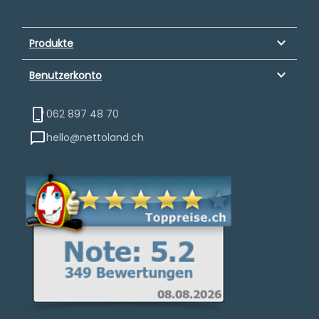
keyboard_arrow_down
Produkte
keyboard_arrow_down
Benutzerkonto
062 897 48 70
hello@nettoland.ch