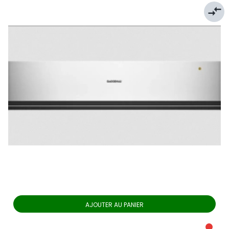
compare_arrows
AJOUTER AU PANIER