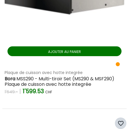
AJOUTER AU PANIER
Plaque de cuisson avec hotte integrée
Bora
MSS290 - Multi-tiroir Set (MS290 & MSF290)
Plaque de cuisson avec hotte integrée
|
1'599.53
1'649.-
CHF
favorite_border