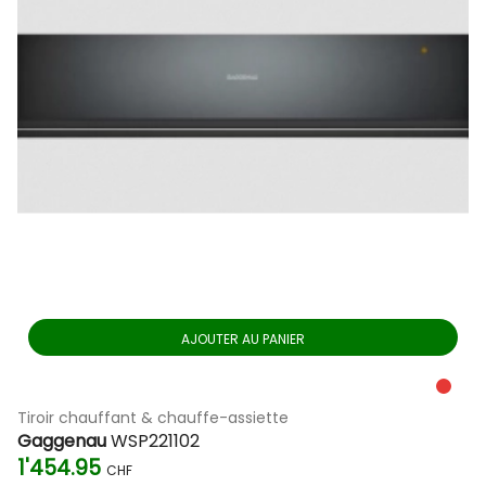
AJOUTER AU PANIER
Tiroir chauffant & chauffe-assiette
Gaggenau
WSP221102
1'454.95
CHF