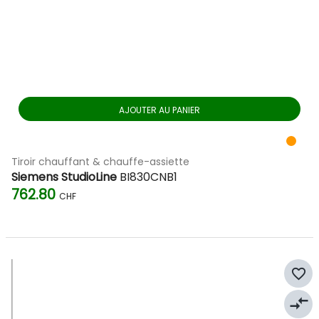
AJOUTER AU PANIER
Tiroir chauffant & chauffe-assiette
Siemens StudioLine
BI830CNB1
762.80
CHF
favorite_border
compare_arrows