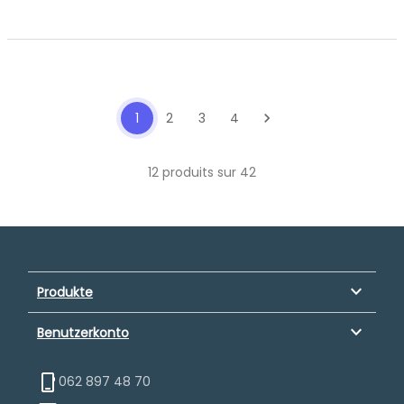
1
2
3
4
chevron_right
12 produits sur 42
keyboard_arrow_down
Produkte
keyboard_arrow_down
Benutzerkonto
062 897 48 70