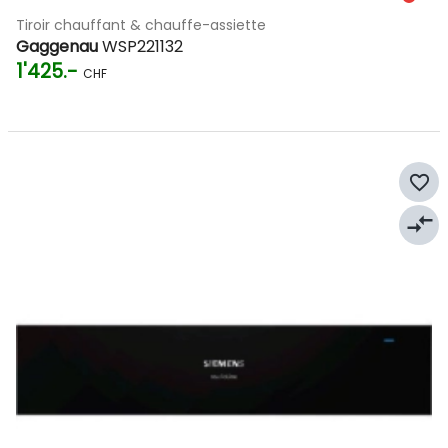
Tiroir chauffant & chauffe-assiette
Gaggenau
WSP221132
1'425.-
CHF
favorite_border
compare_arrows