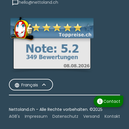
hello@nettoland.ch
Français
info
Contact
Nettoland.ch - Alle Rechte vorbehalten.​ ©2025
AGB's
Impressum
Datenschutz
Versand
Kontakt