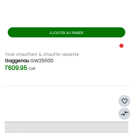
AJOUTER AU PANIER
Tiroir chauffant & chauffe-assiette
Gaggenau
GW251100
1'609.95
CHF
favorite_border
compare_arrows