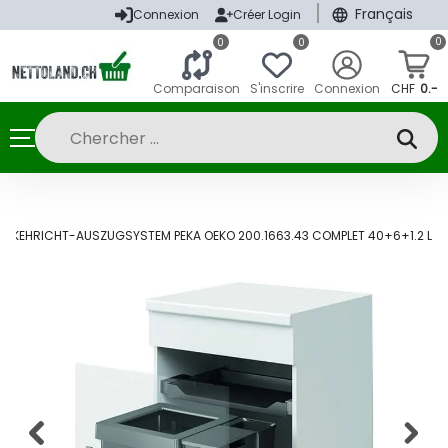
|
Français
Connexion
Créer Login
0
0
0
Comparaison
S'inscrire
Connexion
CHF
0.-
KA
KEHRICHT-AUSZUGSYSTEM PEKA OEKO 200.1663.43 COMPLET 40+6+1.2 L