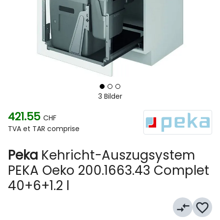
3 Bilder
421.55
CHF
TVA et TAR comprise
Peka
Kehricht-Auszugsystem
PEKA Oeko 200.1663.43 Complet
40+6+1.2 l
compare_arrows
favorite_border