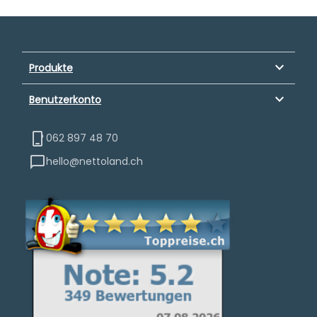
keyboard_arrow_down
Produkte
keyboard_arrow_down
Benutzerkonto
062 897 48 70
hello@nettoland.ch