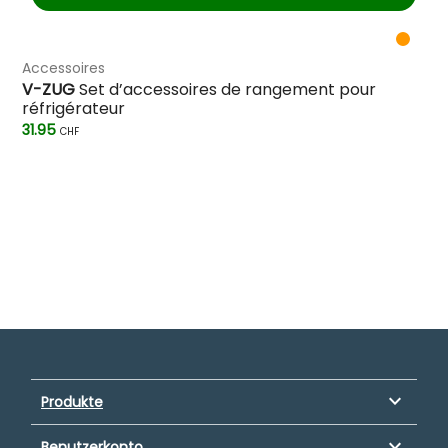
Accessoires
V-ZUG
Set d’accessoires de rangement pour
réfrigérateur
31.95
CHF
keyboard_arrow_down
Produkte
keyboard_arrow_down
Benutzerkonto