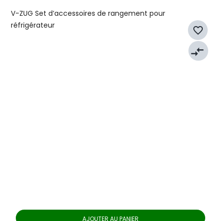
V-ZUG Set d’accessoires de rangement pour
réfrigérateur
favorite_border
compare_arrows
AJOUTER AU PANIER