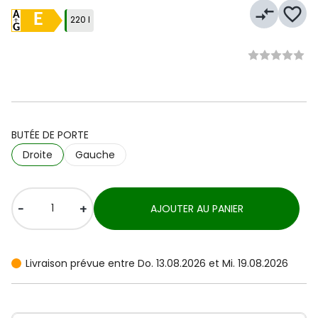
compare_arrows
favorite_border
E
220 l
BUTÉE DE PORTE
Droite
Gauche
-
+
AJOUTER AU PANIER
Livraison prévue entre Do. 13.08.2026 et Mi. 19.08.2026