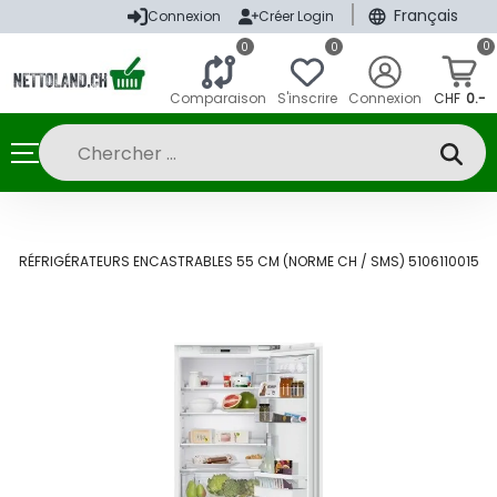
|
Français
Connexion
Créer Login
0
0
0
Comparaison
S'inscrire
Connexion
CHF
0.-
UG
RÉFRIGÉRATEURS ENCASTRABLES 55 CM (NORME CH / SMS) 5106110015