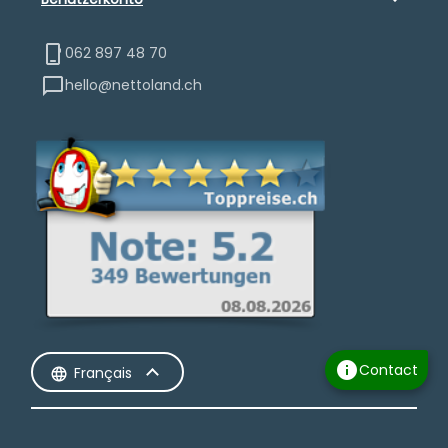
062 897 48 70
hello@nettoland.ch
info
Contact
Français