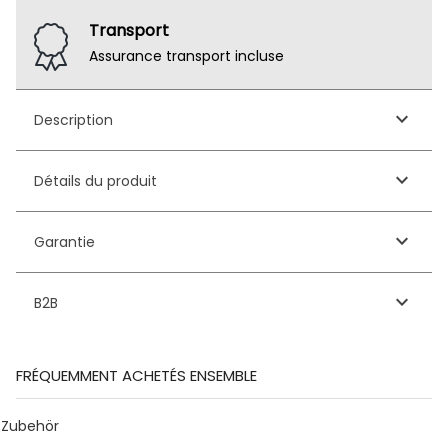
Transport
Assurance transport incluse
keyboard_arrow_down
Description
keyboard_arrow_down
Détails du produit
keyboard_arrow_down
Garantie
keyboard_arrow_down
B2B
FRÉQUEMMENT ACHETÉS ENSEMBLE
Zubehör