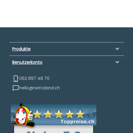
keyboard_arrow_down
Produkte
keyboard_arrow_down
Benutzerkonto
062 897 48 70
hello@nettoland.ch