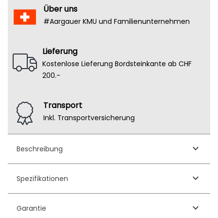
Über uns
#Aargauer KMU und Familienunternehmen
Lieferung
Kostenlose Lieferung Bordsteinkante ab CHF
200.-
Transport
Inkl. Transportversicherung
keyboard_arrow_down
Beschreibung
keyboard_arrow_down
Spezifikationen
keyboard_arrow_down
Garantie