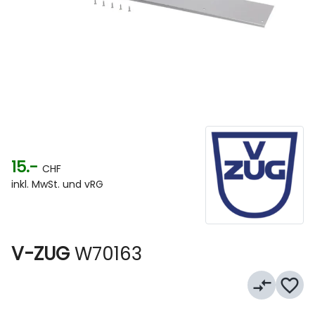
15.-
CHF
inkl. MwSt. und vRG
V-ZUG
W70163
compare_arrows
favorite_border