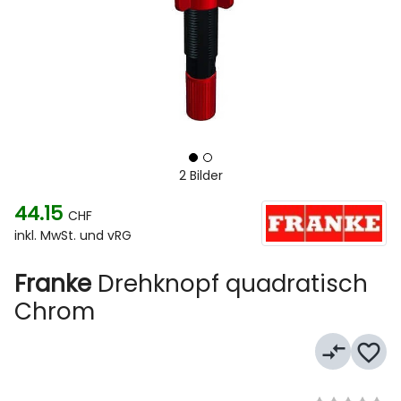
2 Bilder
44.15
CHF
inkl. MwSt. und vRG
Franke
Drehknopf quadratisch
Chrom
compare_arrows
favorite_border