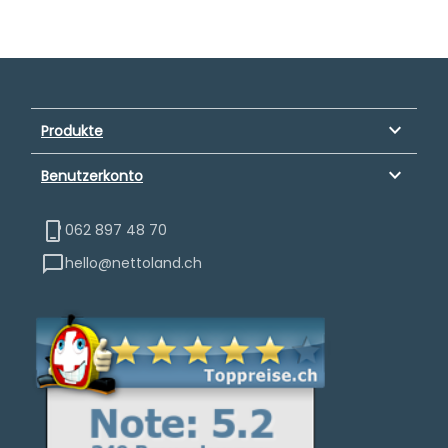
keyboard_arrow_down
Produkte
keyboard_arrow_down
Benutzerkonto
062 897 48 70
hello@nettoland.ch