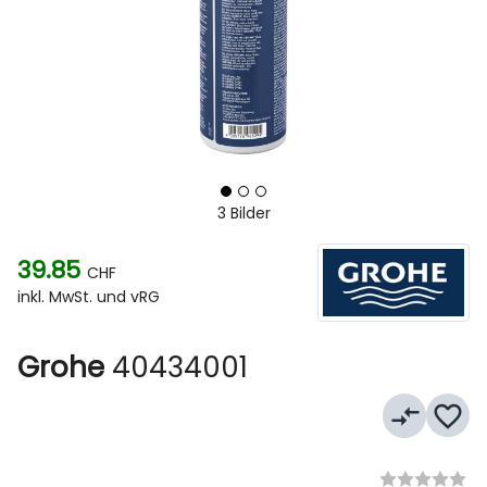
3 Bilder
39.85
CHF
inkl. MwSt. und vRG
Grohe
40434001
compare_arrows
favorite_border