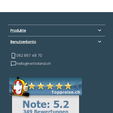
keyboard_arrow_down
Produkte
keyboard_arrow_down
Benutzerkonto
062 897 48 70
hello@nettoland.ch