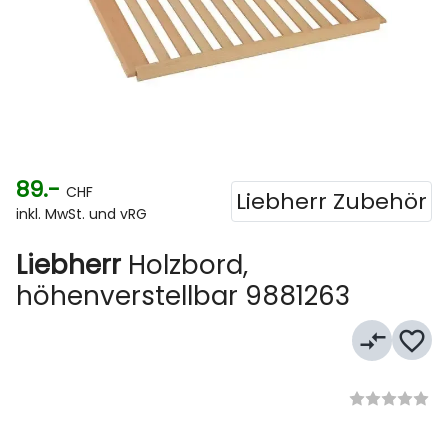
89.-
CHF
Liebherr Zubehör
inkl. MwSt. und vRG
Liebherr
Holzbord,
höhenverstellbar 9881263
compare_arrows
favorite_border