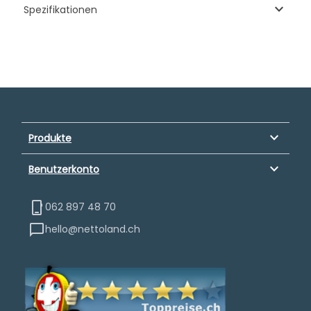
keyboard_arrow_down
Spezifikationen
keyboard_arrow_down
Produkte
keyboard_arrow_down
Benutzerkonto
062 897 48 70
hello@nettoland.ch