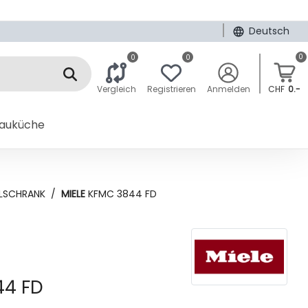
|
Deutsch
0
0
0
Vergleich
Registrieren
Anmelden
CHF
0.-
bauküche
LSCHRANK
/
MIELE
KFMC 3844 FD
4 FD