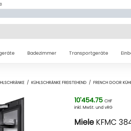
70
geräte
Badezimmer
Transportgeräte
Ein
HLSCHRÄNKE
/
KÜHLSCHRÄNKE FREISTEHEND
/
FRENCH DOOR KÜH
10'454.75
CHF
inkl. MwSt. und vRG
Miele
KFMC 384