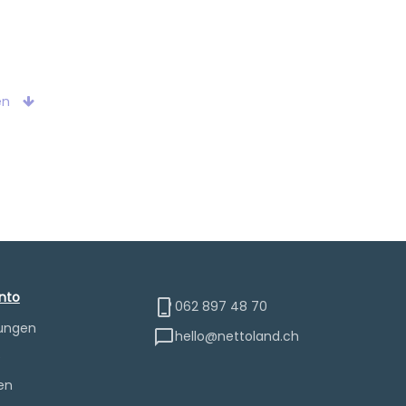
en
nto
062 897 48 70
lungen
hello@nettoland.ch
e
en
nschluss 1