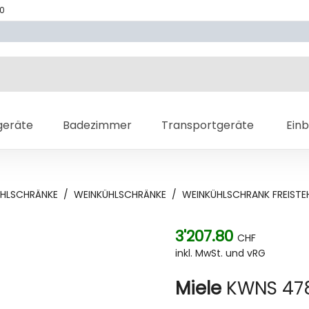
70
geräte
Badezimmer
Transportgeräte
Ein
HLSCHRÄNKE
/
WEINKÜHLSCHRÄNKE
/
WEINKÜHLSCHRANK FREISTE
3'207.80
CHF
inkl. MwSt. und vRG
Miele
KWNS 47