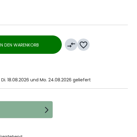
compare_arrows
favorite_border
IN DEN WARENKORB
Di. 18.08.2026 und Mo. 24.08.2026 geliefert
Freistehend