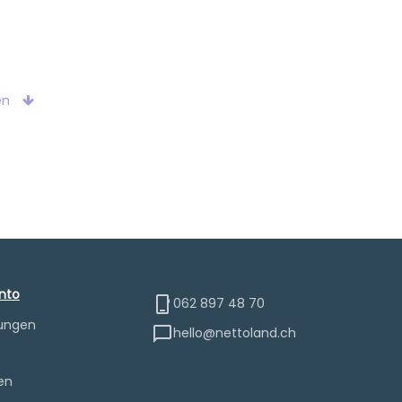
en
nto
062 897 48 70
lungen
hello@nettoland.ch
e
en