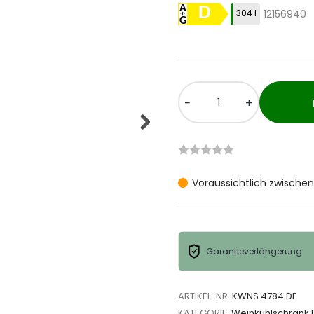
D
304 l
12156940
-
+
Voraussichtlich zwischen 
Garantieverlängerung
ARTIKEL-NR.
KWNS 4784 DE
KATEGORIE:
Weinkühlschrank 