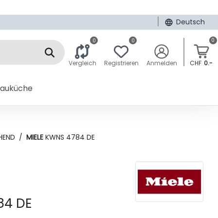
|
Deutsch
0
0
0
Vergleich
Registrieren
Anmelden
CHF
0.-
bauküche
HEND
/
MIELE
KWNS 4784 DE
84 DE