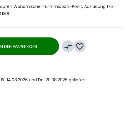
y Laufen Wandmischer für Simibox 2-Point, Ausladung 175
41201
compare_arrows
favorite_border
IN DEN WARENKORB
Fr. 14.08.2026 und Do. 20.08.2026 geliefert