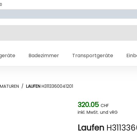
70
geräte
Badezimmer
Transportgeräte
Ein
MATUREN
/
LAUFEN
H3113360041201
320.05
CHF
inkl. MwSt. und vRG
Laufen
H311336