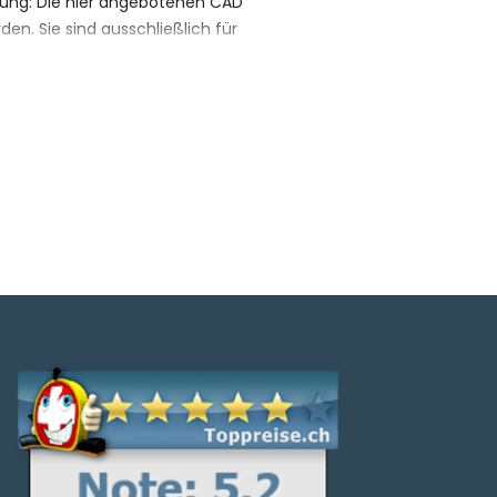
tung: Die hier angebotenen CAD
n. Sie sind ausschließlich für
nfrage von Laufen zur Verfügung
unterliegen. Exakte Maße können