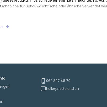
D) dieses Produkts in verschiedenen Formaten herunter. | ⚠ Ach
ttschablone für Einbauwaschtische oder Ähnliche verwendet werde
rungen geeignet. Spezielle Ausschnittschablonen werden auf A
lten alle notwendigen Maße (mm), die den üblichen Toleranzen 
mmen werden.
en
nto
062 897 48 70
lungen
hello@nettoland.ch
e
en