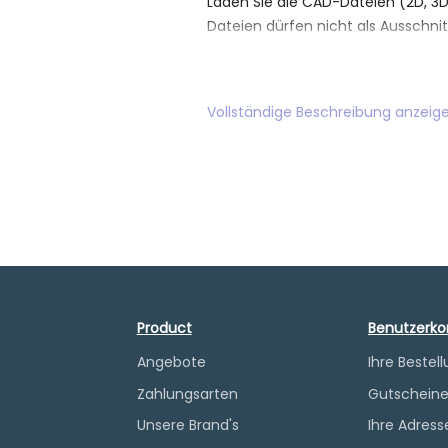
Laden Sie die CAD-Dateien (2D, 3
Dateien dürfen nicht als Ausschni
Badplanungszwecke und Visualisie
gestellt. Alle Zeichnungen entha
nur am fertigen Produkt abgeno
Vollständige Beschreibung anzeig
Anwendungsort : Waschtisch
Montageart : Wandmontiert
Nettogewicht / kg : 0.58
Oberfläche:Chrom
Product
Benutzerko
Angebote
Ihre Bestel
Zahlungsarten
Gutschein
Unsere Brand's
Ihre Adress