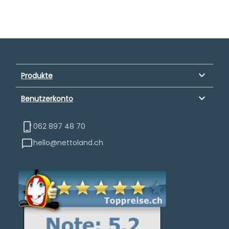
keyboard_arrow_down
Produkte
keyboard_arrow_down
Benutzerkonto
062 897 48 70
hello@nettoland.ch