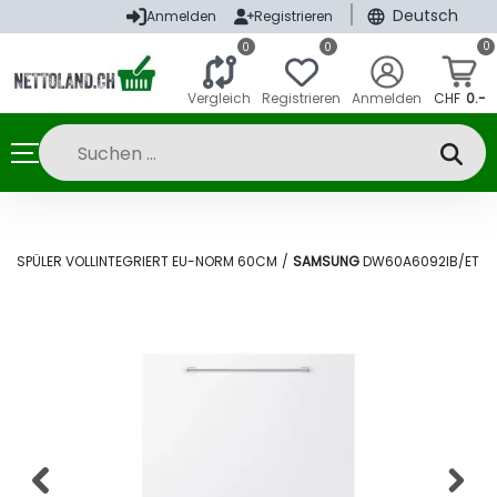
|
Deutsch
Anmelden
Registrieren
0
0
0
Vergleich
Registrieren
Anmelden
CHF
0.-
RRSPÜLER VOLLINTEGRIERT EU-NORM 60CM
/
SAMSUNG
DW60A6092IB/ET