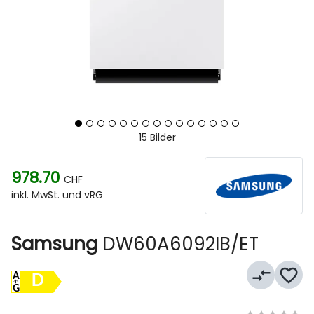
15 Bilder
978.70
CHF
inkl. MwSt. und vRG
Samsung
DW60A6092IB/ET
compare_arrows
favorite_border
D