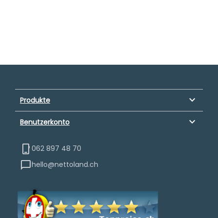
keyboard_arrow_down
Produkte
keyboard_arrow_down
Benutzerkonto
062 897 48 70
hello@nettoland.ch