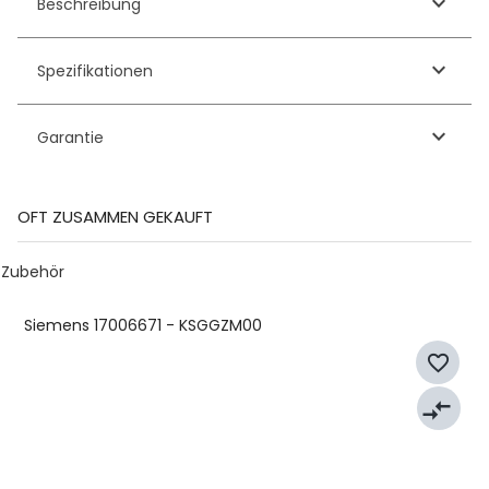
keyboard_arrow_down
Beschreibung
keyboard_arrow_down
Spezifikationen
keyboard_arrow_down
Garantie
OFT ZUSAMMEN GEKAUFT
Zubehör
Siemens 17006671 - KSGGZM00
favorite_border
compare_arrows