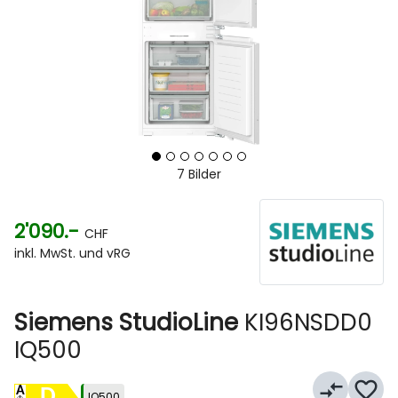
7 Bilder
2'090.-
CHF
inkl. MwSt. und vRG
Siemens StudioLine
KI96NSDD0
IQ500
compare_arrows
favorite_border
D
IQ500