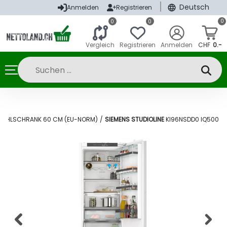
|
Deutsch
Anmelden
Registrieren
0
0
0
Vergleich
Registrieren
Anmelden
CHF
0.-
KÜHLSCHRANK 60 CM (EU-NORM)
/
SIEMENS STUDIOLINE
KI96NSDD0 IQ500