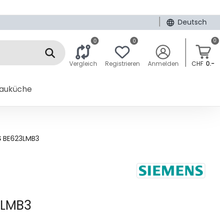
|
Deutsch
0
0
0
Vergleich
Registrieren
Anmelden
CHF
0.-
bauküche
S
BE623LMB3
LMB3