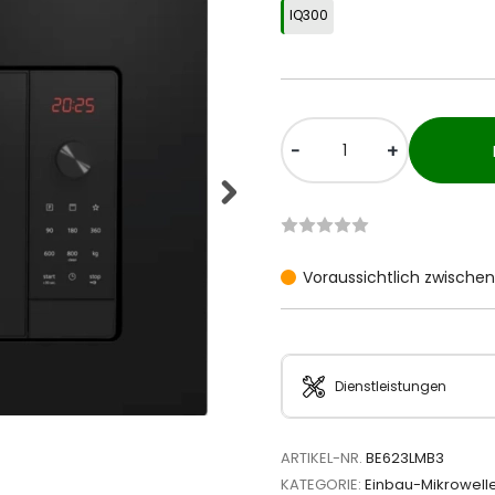
IQ300
-
+
Voraussichtlich zwischen 
Dienstleistungen
ARTIKEL-NR.
BE623LMB3
KATEGORIE:
Einbau-Mikrowell