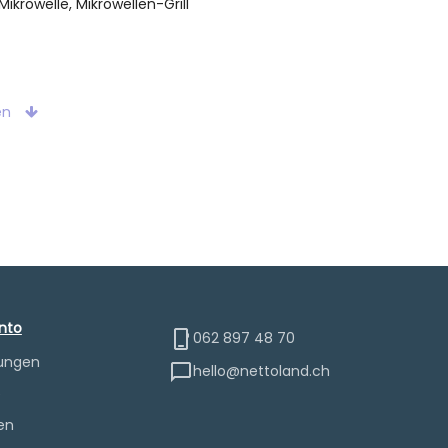
ikrowelle, Mikrowellen-Grill
ähig
ische Steuerung
en
tt
att
funktion
beleuchtung, Drehteller, Uhranzeige
ler, Sensortasten
nto
062 897 48 70
einigung
lungen
teller
hello@nettoland.ch
e
en