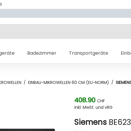
70
geräte
Badezimmer
Transportgeräte
Ein
KROWELLEN
/
EINBAU-MIKROWELLEN 60 CM (EU-NORM)
/
SIEMEN
408.90
CHF
inkl. MwSt. und vRG
Siemens
BE623