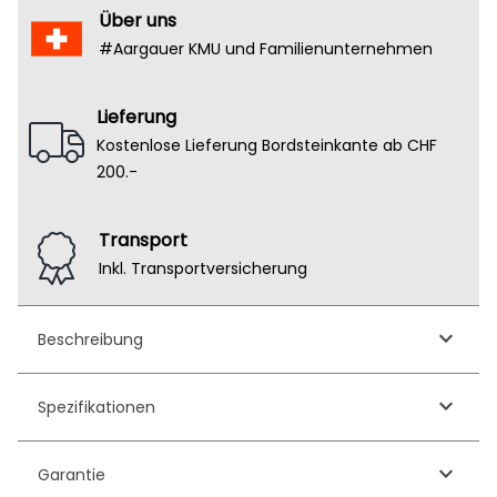
Über uns
#Aargauer KMU und Familienunternehmen
Lieferung
Kostenlose Lieferung Bordsteinkante ab CHF
200.-
Transport
Inkl. Transportversicherung
keyboard_arrow_down
Beschreibung
keyboard_arrow_down
Spezifikationen
keyboard_arrow_down
Garantie