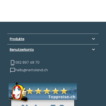
keyboard_arrow_down
Produkte
keyboard_arrow_down
Benutzerkonto
062 897 48 70
hello@nettoland.ch