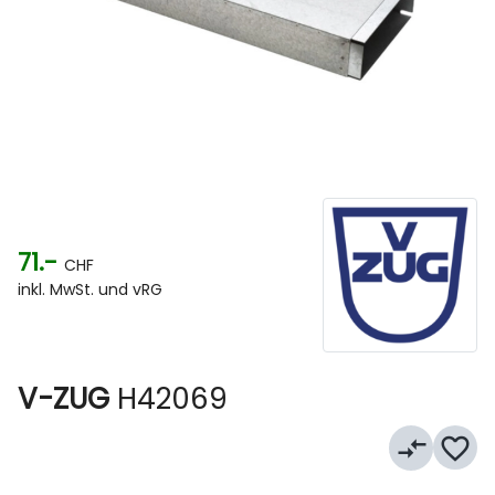
71.-
CHF
inkl. MwSt. und vRG
V-ZUG
H42069
compare_arrows
favorite_border