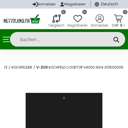
|
Deutsch
Anmelden
Registrieren
0
0
0
Vergleich
Registrieren
Anmelden
CHF
0.-
RÄTE
/
KOCHFELDER
/
V-ZUG
KOCHFELD COOKTOP V4000 I604 3111500005