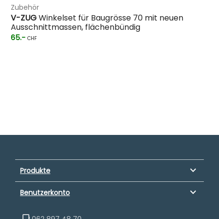
Zubehör
V-ZUG
Winkelset für Baugrösse 70 mit neuen
Ausschnittmassen, flächenbündig
65.-
CHF
keyboard_arrow_down
Produkte
keyboard_arrow_down
Benutzerkonto
062 897 48 70