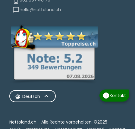
hello@nettoland.ch
info
Kontakt
Deutsch
Nettoland.ch - Alle Rechte vorbehalten.​ ©2025
AGB's
Impressum
Datenschutz
Versand
Kontakt