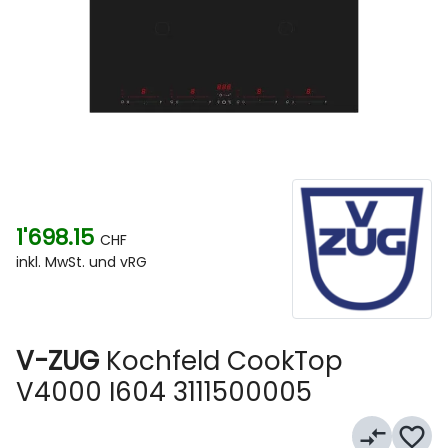
1'698.15
CHF
inkl. MwSt. und vRG
V-ZUG
Kochfeld CookTop
V4000 I604 3111500005
compare_arrows
favorite_border