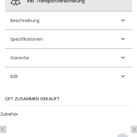
Inkl. Transportversicherung
keyboard_arrow_down
Beschreibung
keyboard_arrow_down
Spezifikationen
keyboard_arrow_down
Garantie
keyboard_arrow_down
B2B
OFT ZUSAMMEN GEKAUFT
Zubehör