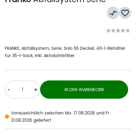
compare_arrows
favorite_border
FRANKE, Abfallsystem, Serie, Solo 55 Deckel, 40-l-Behälter
für 35-l-Sack, inkl. Aktivkohlefilter
-
+
IN DEN WARENKORB
Voraussichtlich zwischen Mo. 17.08.2026 und Fr.
21.08.2026 geliefert