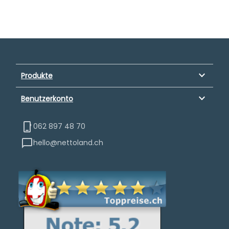
keyboard_arrow_down
Produkte
keyboard_arrow_down
Benutzerkonto
062 897 48 70
hello@nettoland.ch