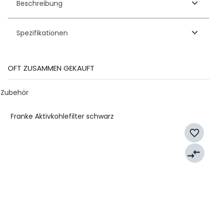
keyboard_arrow_down
Beschreibung
keyboard_arrow_down
Spezifikationen
OFT ZUSAMMEN GEKAUFT
Zubehör
Franke Aktivkohlefilter schwarz
favorite_border
compare_arrows