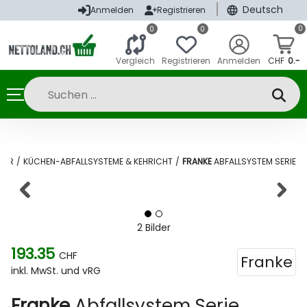
|
Deutsch
Anmelden
Registrieren
0
0
0
Vergleich
Registrieren
Anmelden
CHF
0.-
HÖR
/
KÜCHEN-ABFALLSYSTEME & KEHRICHT
/
FRANKE
ABFALLSYSTEM SERIE
2 Bilder
193.35
CHF
Franke
inkl. MwSt. und vRG
Franke
Abfallsystem Serie