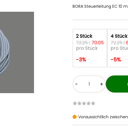
BORA Steuerleitung EC 10 m
2 Stück
4 Stück
72.25
|
70.05
72.25
|
pro Stück
pro Stü
-3%
-5%
-
+
Voraussichtlich zwischen 