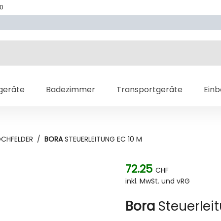
70
geräte
Badezimmer
Transportgeräte
Ein
OCHFELDER
/
BORA
STEUERLEITUNG EC 10 M
72.25
CHF
inkl. MwSt. und vRG
Bora
Steuerlei