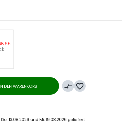
68.65
ck
compare_arrows
favorite_border
IN DEN WARENKORB
Do. 13.08.2026 und Mi. 19.08.2026 geliefert