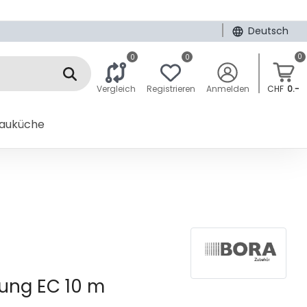
|
Deutsch
0
0
0
Vergleich
Registrieren
Anmelden
CHF
0.-
bauküche
tung EC 10 m