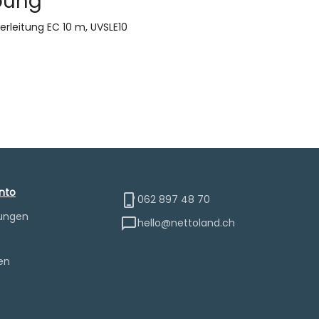
bung
rleitung EC 10 m, UVSLE10
nto
062 897 48 70
lungen
hello@nettoland.ch
e
en