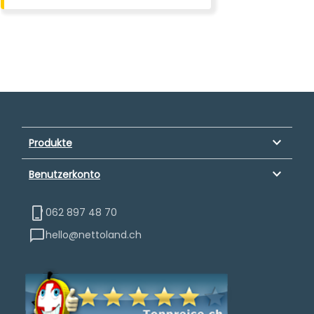
keyboard_arrow_down
Produkte
keyboard_arrow_down
Benutzerkonto
062 897 48 70
hello@nettoland.ch