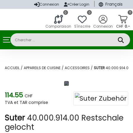
|
Français
Connexion
Créer Login
0
0
0
Comparaison
S'inscrire
Connexion
CHF
0.-
ACCUEIL
/
APPAREILS DE CUISINE
/
ACCESSOIRES
/
SUTER
40.000.914.00
114.55
CHF
TVA et TAR comprise
Suter
40.000.914.00 Restschale
gelocht