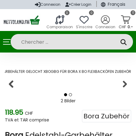
|
Français
Connexion
Créer Login
0
0
0
Comparaison
S'inscrire
Connexion
CHF
0.-
GARBEHÄLTER GELOCHT XBOGBG FÜR BORA X BO FLEXBACKÖFEN ZUBEHÖR
2 Bilder
118.95
CHF
Bora Zubehör
TVA et TAR comprise
Bora
Edelstahl-Garbehälter