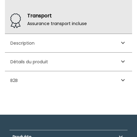
Transport
Assurance transport incluse
keyboard_arrow_down
Description
keyboard_arrow_down
Détails du produit
keyboard_arrow_down
B2B
keyboard_arrow_down
Produkte