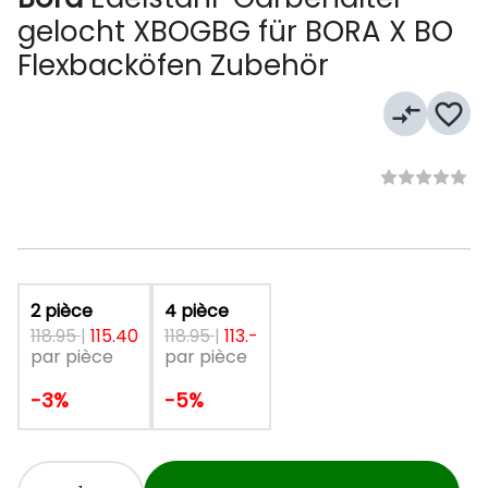
gelocht XBOGBG für BORA X BO
Flexbacköfen Zubehör
compare_arrows
favorite_border
2 pièce
4 pièce
118.95
|
115.40
118.95
|
113.-
par pièce
par pièce
-3%
-5%