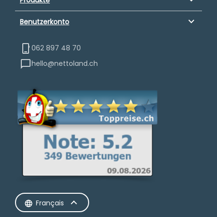
keyboard_arrow_down
Benutzerkonto
062 897 48 70
hello@nettoland.ch
Français