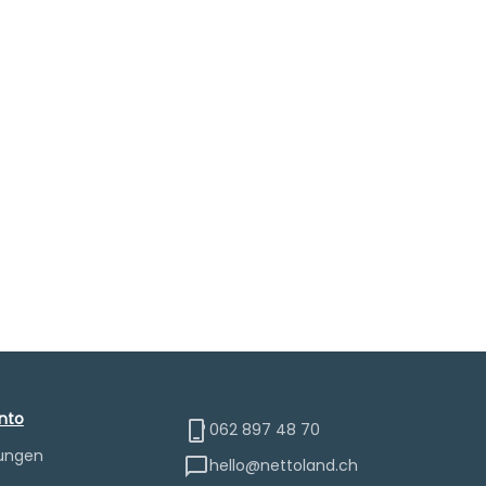
nto
062 897 48 70
lungen
hello@nettoland.ch