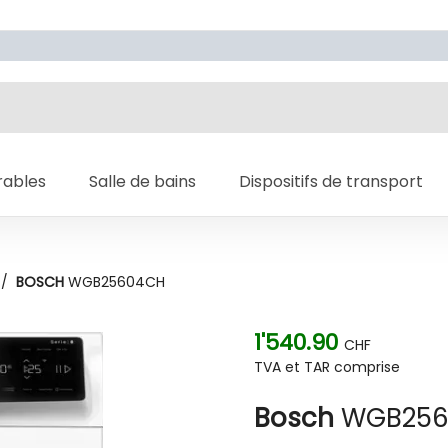
rables
Salle de bains
Dispositifs de transport
/
BOSCH
WGB25604CH
1'540.90
CHF
TVA et TAR comprise
Bosch
WGB256