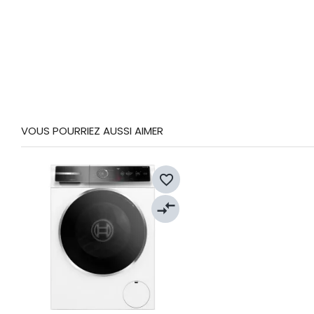
VOUS POURRIEZ AUSSI AIMER
favorite_border
compare_arrows