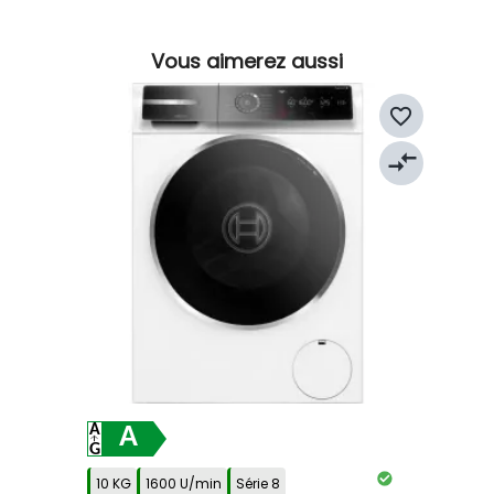
Vous aimerez aussi
favorite_border
compare_arrows
A
10 KG
1600 U/min
Série 8