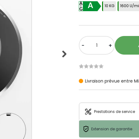
A
10 KG
1600 U/m
-
+
Livraison prévue entre Mi.
Prestations de service
Extension de garantie