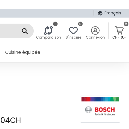
|
Français
0
0
0
Comparaison
S'inscrire
Connexion
CHF
0.-
Cuisine équipée
04CH