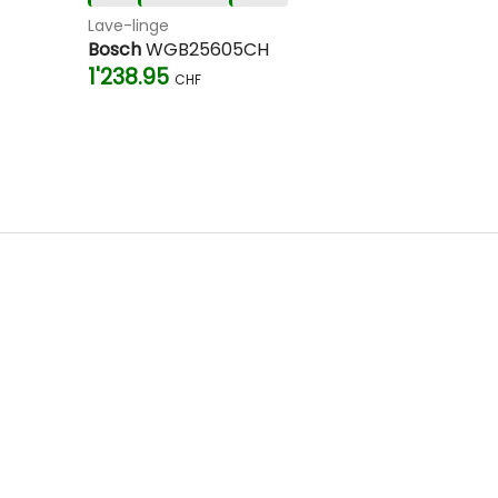
Lave-linge
Bosch
WGB25605CH
1'238.95
CHF