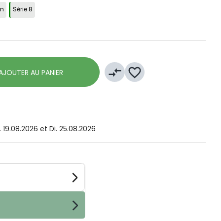
in
Série 8
compare_arrows
favorite_border
AJOUTER AU PANIER
 19.08.2026 et Di. 25.08.2026