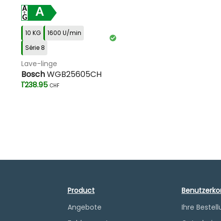
A
10 KG
1600 U/min
Série 8
Lave-linge
Bosch
WGB25605CH
1'238.95
CHF
Product
Benutzerko
Angebote
Ihre Bestel