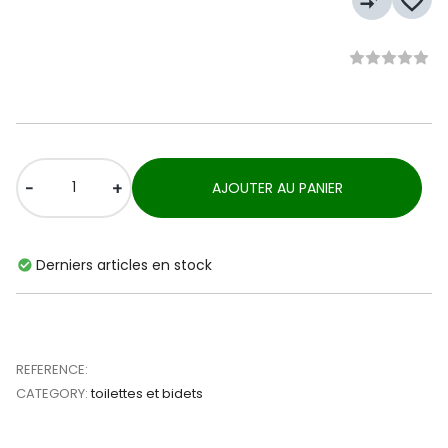
compare_arrows
favorite_border
-
+
AJOUTER AU PANIER
Derniers articles en stock
REFERENCE:
CATEGORY:
toilettes et bidets