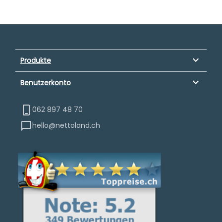
keyboard_arrow_down
Produkte
keyboard_arrow_down
Benutzerkonto
062 897 48 70
hello@nettoland.ch