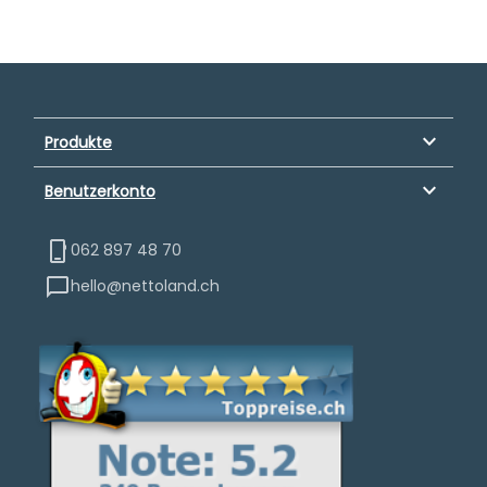
keyboard_arrow_down
Produkte
keyboard_arrow_down
Benutzerkonto
062 897 48 70
hello@nettoland.ch