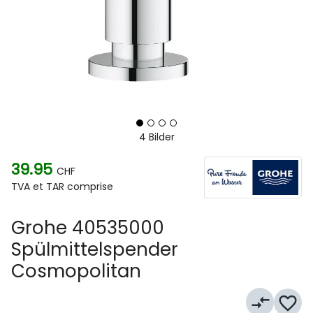
4 Bilder
39.95
CHF
TVA et TAR comprise
Grohe 40535000
Spülmittelspender
Cosmopolitan
compare_arrows
favorite_border