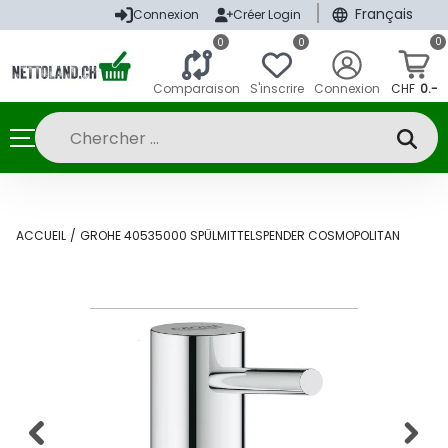
|
Français
Connexion
Créer Login
0
0
0
Comparaison
S'inscrire
Connexion
CHF
0.-
ACCUEIL
/
GROHE 40535000 SPÜLMITTELSPENDER COSMOPOLITAN