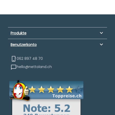
keyboard_arrow_down
Produkte
keyboard_arrow_down
Benutzerkonto
062 897 48 70
hello@nettoland.ch