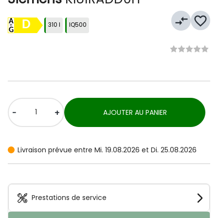
compare_arrows
favorite_border
D
310 l
IQ500
-
+
AJOUTER AU PANIER
Livraison prévue entre Mi. 19.08.2026 et Di. 25.08.2026
Prestations de service