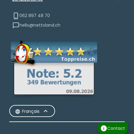
062 897 48 70
hello@nettoland.ch
Français
info
Contact