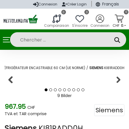
|
Français
Connexion
Créer Login
0
0
0
Comparaison
S'inscrire
Connexion
CHF
0.-
/
RÉFRIGÉRATEUR ENCASTRABLE 60 CM (UE NORME)
/
SIEMENS
KI81RADD0H
9 Bilder
967.95
CHF
Siemens
TVA et TAR comprise
Siemens
KI81RADD0H