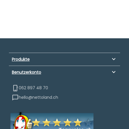
keyboard_arrow_down
Produkte
keyboard_arrow_down
Benutzerkonto
062 897 48 70
hello@nettoland.ch