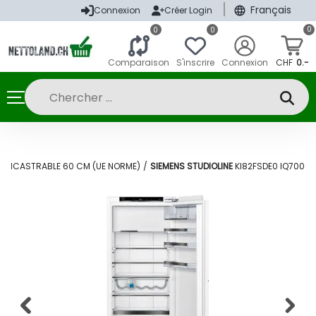
|
Français
Connexion
Créer Login
0
0
0
Comparaison
S'inscrire
Connexion
CHF
0.-
 ENCASTRABLE 60 CM (UE NORME)
/
SIEMENS STUDIOLINE
KI82FSDE0 IQ700