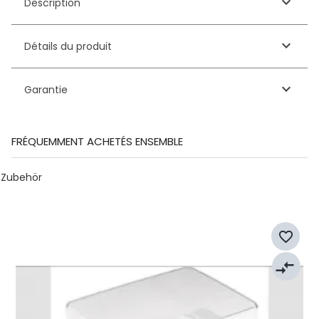
keyboard_arrow_down
Description
keyboard_arrow_down
Détails du produit
keyboard_arrow_down
Garantie
FRÉQUEMMENT ACHETÉS ENSEMBLE
Zubehör
favorite_border
compare_arrows