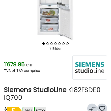
7 Bilder
1'678.95
CHF
TVA et TAR comprise
Siemens StudioLine
KI82FSDE0
IQ700
compare_arrows
favorite_border
E
269 l
IQ700