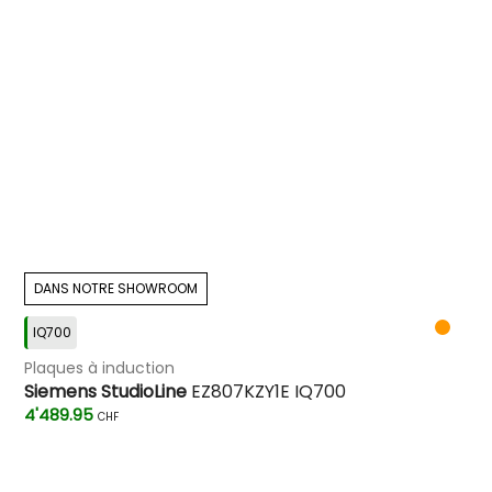
DANS NOTRE SHOWROOM
IQ700
Plaques à induction
Siemens StudioLine
EZ807KZY1E IQ700
4'489.95
CHF