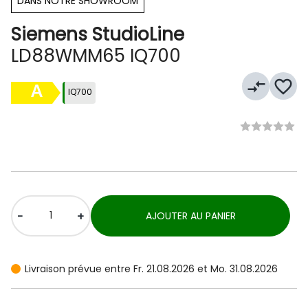
DANS NOTRE SHOWROOM
Siemens StudioLine
LD88WMM65 IQ700
compare_arrows
favorite_border
A
IQ700
-
+
AJOUTER AU PANIER
Livraison prévue entre Fr. 21.08.2026 et Mo. 31.08.2026