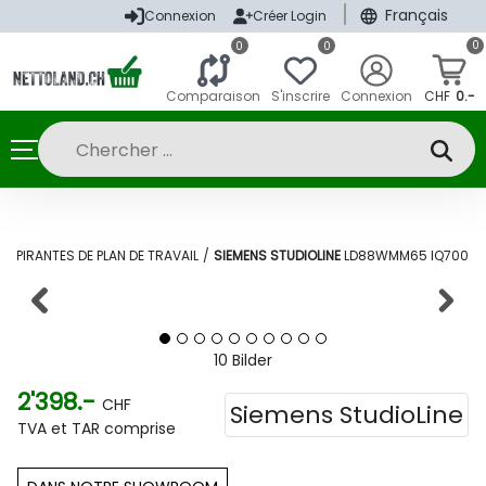
|
Français
Connexion
Créer Login
0
0
0
Comparaison
S'inscrire
Connexion
CHF
0.-
ASPIRANTES DE PLAN DE TRAVAIL
/
SIEMENS STUDIOLINE
LD88WMM65 IQ700
10 Bilder
2'398.-
CHF
Siemens StudioLine
TVA et TAR comprise