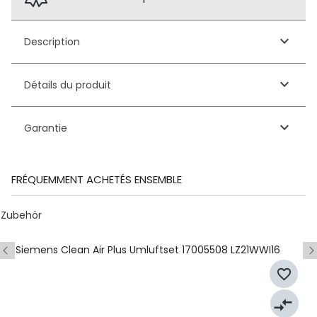
keyboard_arrow_down
Description
keyboard_arrow_down
Détails du produit
keyboard_arrow_down
Garantie
FRÉQUEMMENT ACHETÉS ENSEMBLE
Zubehör
Siemens Clean Air Plus Umluftset 17005508 LZ21WWI16
favorite_border
compare_arrows