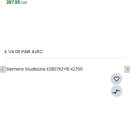
287.95
CHF
IL VA DE PAIR AVEC
Siemens StudioLine EZ807KZY1E IQ700
favorite_border
compare_arrows