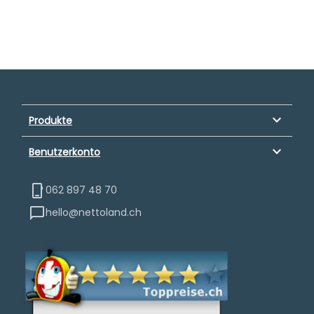
keyboard_arrow_down
Produkte
keyboard_arrow_down
Benutzerkonto
062 897 48 70
hello@nettoland.ch