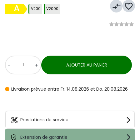
compare_arrows
favorite_border
A
V200
V2000
-
+
AJOUTER AU PANIER
Livraison prévue entre Fr. 14.08.2026 et Do. 20.08.2026
Prestations de service
Extension de garantie