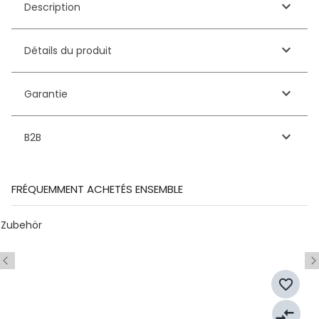
keyboard_arrow_down
Description
keyboard_arrow_down
Détails du produit
keyboard_arrow_down
Garantie
keyboard_arrow_down
B2B
FRÉQUEMMENT ACHETÉS ENSEMBLE
Zubehör
favorite_border
compare_arrows