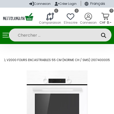
|
Français
Connexion
Créer Login
0
0
0
Comparaison
S'inscrire
Connexion
CHF
0.-
200, V2000 FOURS ENCASTRABLES 55 CM (NORME CH / SMS) 2107400005