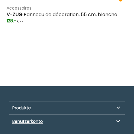
Accessoires
V-ZUG
Panneau de décoration, 55 cm, blanche
128.-
CHF
keyboard_arrow_down
Produkte
keyboard_arrow_down
Benutzerkonto