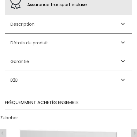
Assurance transport incluse
keyboard_arrow_down
Description
keyboard_arrow_down
Détails du produit
keyboard_arrow_down
Garantie
keyboard_arrow_down
B2B
FRÉQUEMMENT ACHETÉS ENSEMBLE
Zubehör