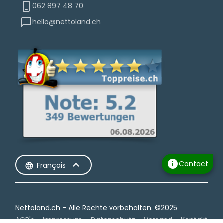
062 897 48 70
hello@nettoland.ch
info
Contact
Français
Nettoland.ch - Alle Rechte vorbehalten.​ ©2025
AGB's
Impressum
Datenschutz
Versand
Kontakt