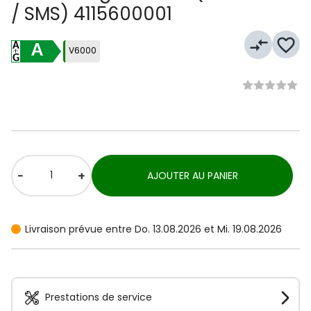
/ SMS) 4115600001
compare_arrows
favorite_border
A
V6000
-
+
AJOUTER AU PANIER
Livraison prévue entre Do. 13.08.2026 et Mi. 19.08.2026
Prestations de service