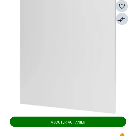
favorite_border
compare_arrows
AJOUTER AU PANIER