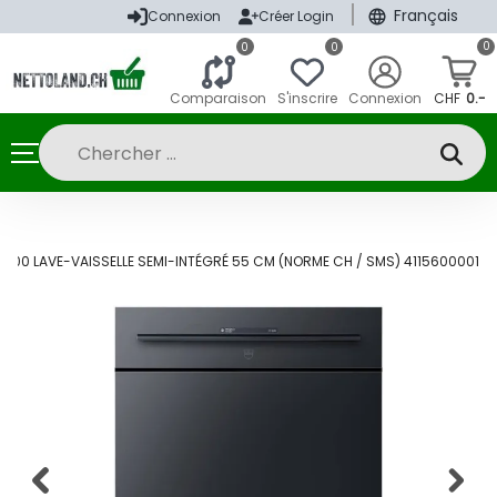
|
Français
Connexion
Créer Login
0
0
0
Comparaison
S'inscrire
Connexion
CHF
0.-
000 LAVE-VAISSELLE SEMI-INTÉGRÉ 55 CM (NORME CH / SMS) 4115600001