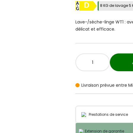
D
8 KG de lavage 5
Lave-/sèche-linge WT1 : av
délicat et efficace.
Livraison prévue entre Mi.
Prestations de service
Extension de garantie