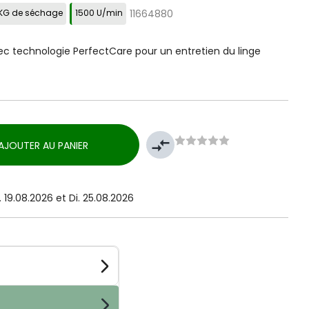
 KG de séchage
1500 U/min
11664880
ec technologie PerfectCare pour un entretien du linge
compare_arrows
AJOUTER AU PANIER
 19.08.2026 et Di. 25.08.2026