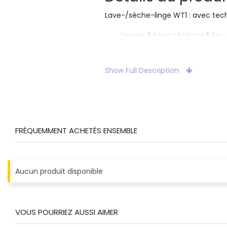
Lave-/sèche-linge WT1 : avec tech
lavage 8 kg et séchage 5 kg - 
Résultats de séchage précis 
Notre tambour Hydrogliss veill
Show Full Description
Econome, puissant, sans usure
FRÉQUEMMENT ACHETÉS ENSEMBLE
Aucun produit disponible
VOUS POURRIEZ AUSSI AIMER