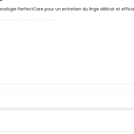
nologie PerfectCare pour un entretien du linge délicat et effica
idéal pour le linge quotidien
grâce à PerfectDry
e à ce que le linge reste en parfait état
 : Moteur ProfiEco