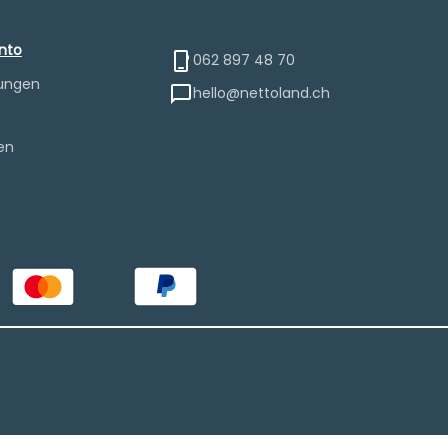
nto
062 897 48 70
lungen
hello@nettoland.ch
e
en