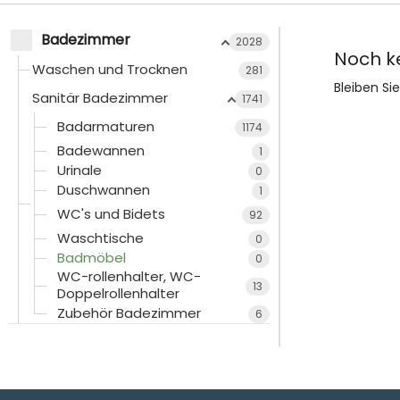
Badezimmer
2028
Noch k
Waschen und Trocknen
281
Bleiben Si
Sanitär Badezimmer
1741
Badarmaturen
1174
Badewannen
1
Urinale
0
Duschwannen
1
WC's und Bidets
92
Waschtische
0
Badmöbel
0
WC-rollenhalter, WC-
13
Doppelrollenhalter
Zubehör Badezimmer
6