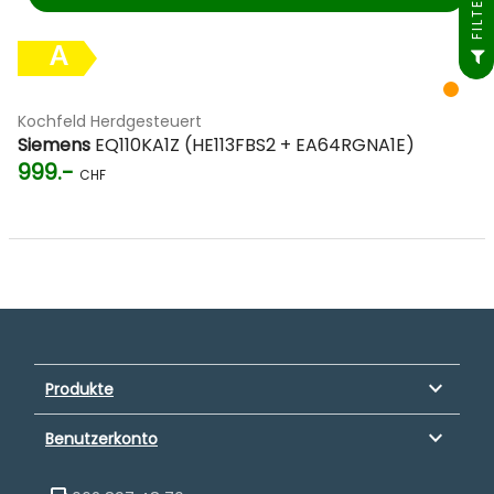
FILTER
A
Kochfeld Herdgesteuert
Siemens
EQ110KA1Z (HE113FBS2 + EA64RGNA1E)
999.-
CHF
keyboard_arrow_down
Produkte
keyboard_arrow_down
Benutzerkonto