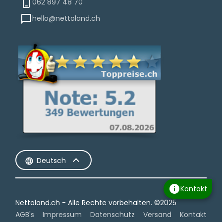
062 897 48 70
hello@nettoland.ch
Deutsch
info
Kontakt
Nettoland.ch - Alle Rechte vorbehalten.​ ©2025
AGB's
Impressum
Datenschutz
Versand
Kontakt