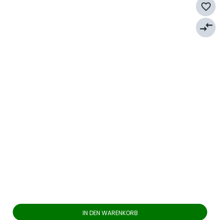
favorite_border
compare_arrows
IN DEN WARENKORB