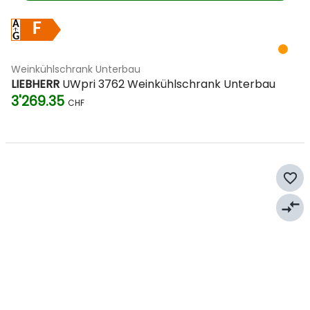
F
Weinkühlschrank Unterbau
LIEBHERR
UWpri 3762 Weinkühlschrank Unterbau
3'269.35
CHF
favorite_border
compare_arrows