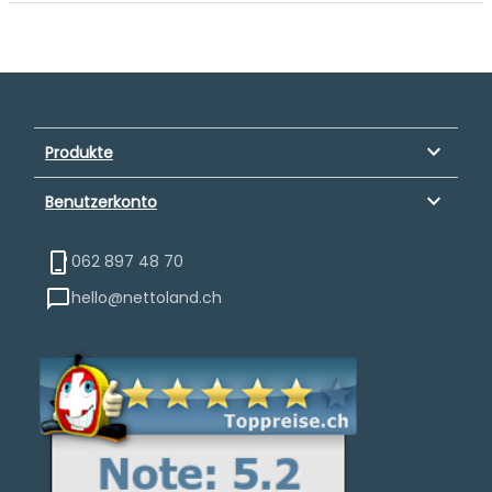
keyboard_arrow_down
Produkte
keyboard_arrow_down
Benutzerkonto
062 897 48 70
hello@nettoland.ch