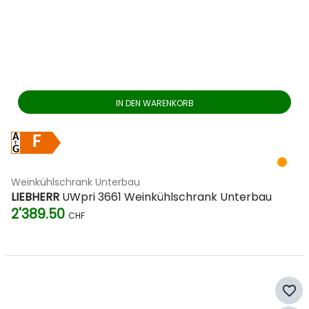
IN DEN WARENKORB
F
Weinkühlschrank Unterbau
LIEBHERR
UWpri 3661 Weinkühlschrank Unterbau
2'389.50
CHF
favorite_border