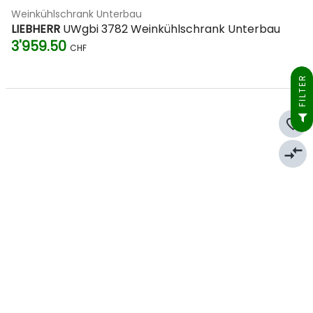
Weinkühlschrank Unterbau
LIEBHERR
UWgbi 3782 Weinkühlschrank Unterbau
3'959.50
CHF
FILTER
favorite_border
compare_arrows