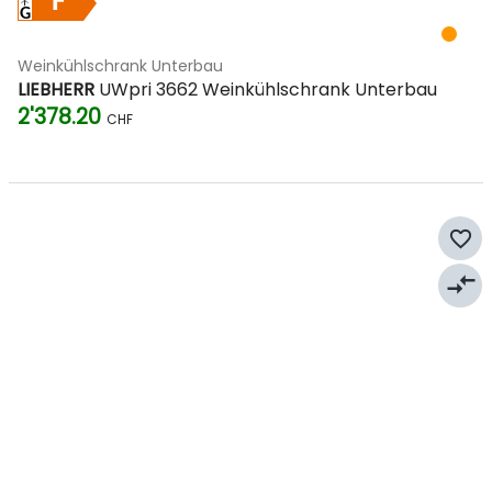
F
Weinkühlschrank Unterbau
LIEBHERR
UWpri 3662 Weinkühlschrank Unterbau
2'378.20
CHF
favorite_border
compare_arrows