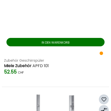
IN DEN WARENKORB
Zubehör Geschirrspüler
Miele Zubehör
APFD 101
52.55
CHF
favorite_border
compare_arrows