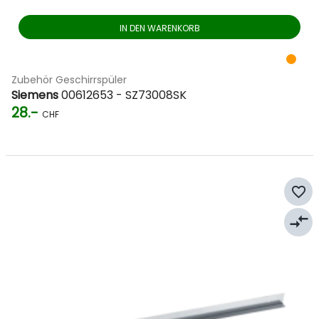
IN DEN WARENKORB
Zubehör Geschirrspüler
Siemens
00612653 - SZ73008SK
28.-
CHF
favorite_border
compare_arrows