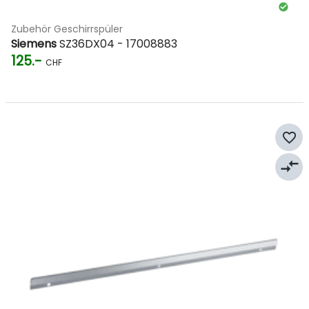
Zubehör Geschirrspüler
Siemens
SZ36DX04 - 17008883
125.-
CHF
favorite_border
compare_arrows