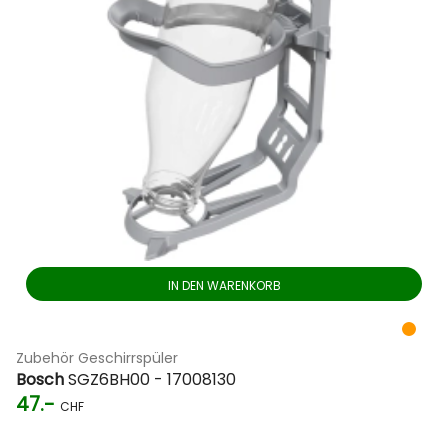
IN DEN WARENKORB
Zubehör Geschirrspüler
Bosch
SGZ6BH00 - 17008130
47.-
CHF