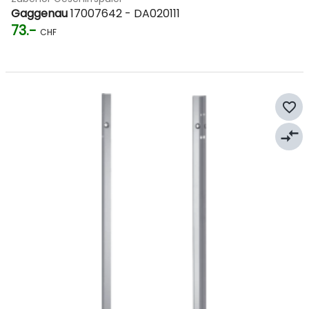
Gaggenau
17007642 - DA020111
73.-
CHF
favorite_border
compare_arrows