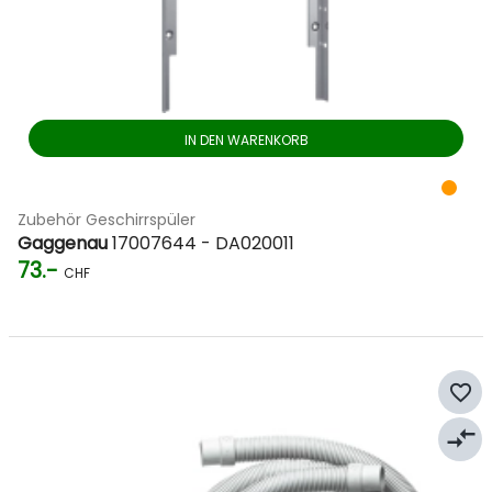
IN DEN WARENKORB
Zubehör Geschirrspüler
Gaggenau
17007644 - DA020011
73.-
CHF
favorite_border
compare_arrows