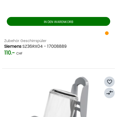
IN DEN WARENKORB
Zubehör Geschirrspüler
Siemens
SZ36RX04 - 17008889
110.-
CHF
favorite_border
compare_arrows