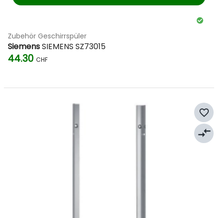
Zubehör Geschirrspüler
Siemens
SIEMENS SZ73015
44.30
CHF
favorite_border
compare_arrows