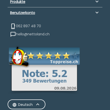
keyboard_arrow_down
Produkte
keyboard_arrow_down
Benutzerkonto
062 897 48 70
hello@nettoland.ch
Deutsch