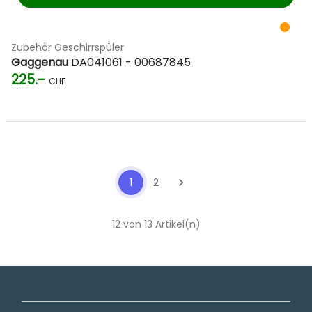
Zubehör Geschirrspüler
Gaggenau
DA041061 - 00687845
225.-
CHF
1
2
chevron_right
12 von 13 Artikel(n)