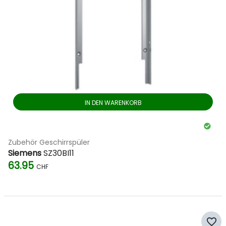
IN DEN WARENKORB
Zubehör Geschirrspüler
Siemens
SZ30BI11
63.95
CHF
favorite_border