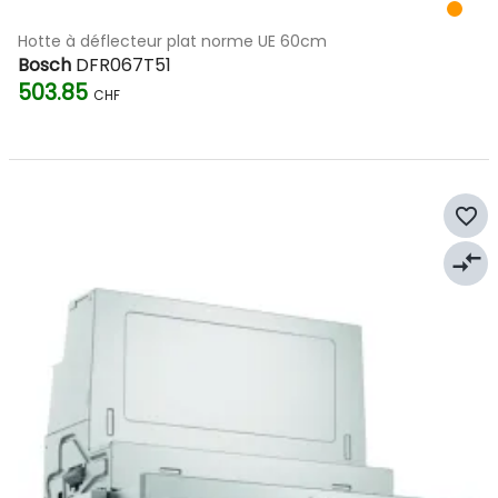
Hotte à déflecteur plat norme UE 60cm
Bosch
DFR067T51
503.85
CHF
favorite_border
compare_arrows