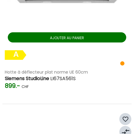
AJOUTER AU PANIER
A
Hotte à déflecteur plat norme UE 60cm
Siemens StudioLine
LI67SA561S
899.-
CHF
favorite_border
compare_arrows