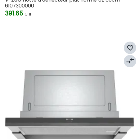
6107300000
391.65
CHF
favorite_border
compare_arrows