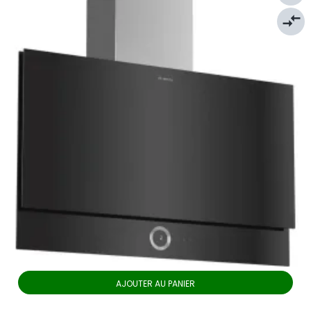
compare_arrows
AJOUTER AU PANIER