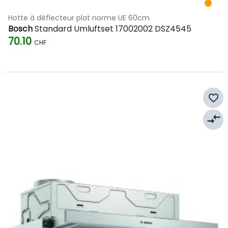
Hotte à déflecteur plat norme UE 60cm
Bosch
Standard Umluftset 17002002 DSZ4545
70.10
CHF
favorite_border
compare_arrows