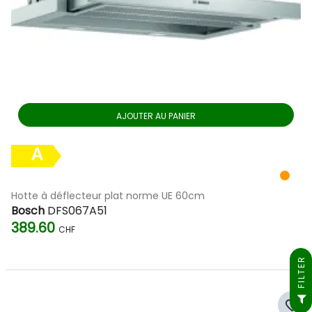
AJOUTER AU PANIER
A
Hotte à déflecteur plat norme UE 60cm
Bosch
DFS067A51
389.60
CHF
FILTER
favorite_border