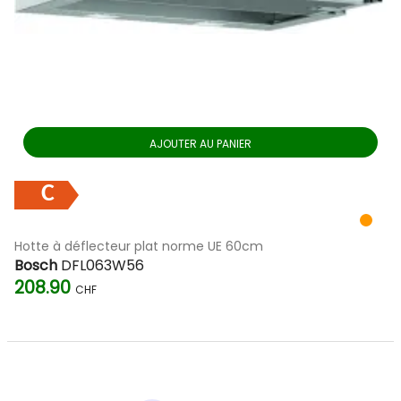
AJOUTER AU PANIER
C
Hotte à déflecteur plat norme UE 60cm
Bosch
DFL063W56
208.90
CHF