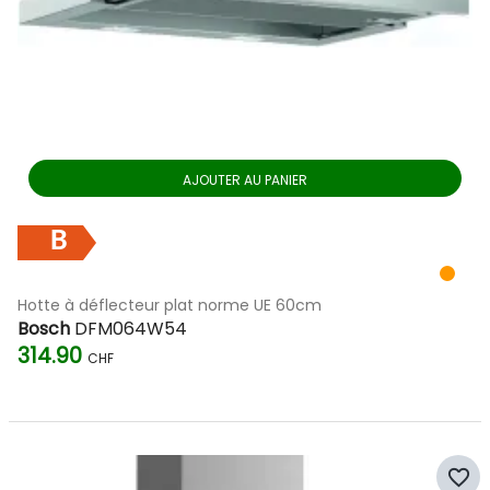
AJOUTER AU PANIER
B
Hotte à déflecteur plat norme UE 60cm
Bosch
DFM064W54
314.90
CHF
favorite_border