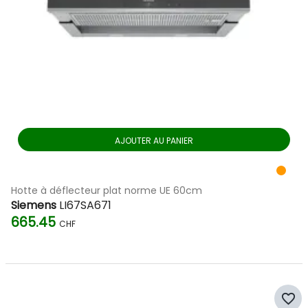
AJOUTER AU PANIER
Hotte à déflecteur plat norme UE 60cm
Siemens
LI67SA671
665.45
CHF
favorite_border