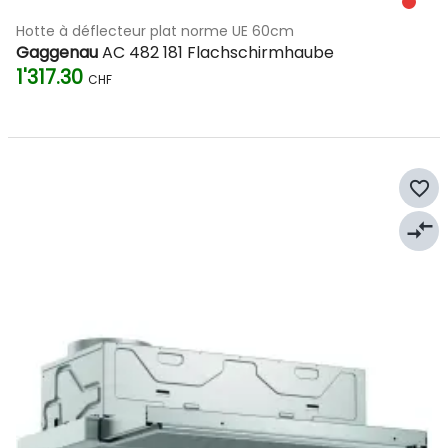
Hotte à déflecteur plat norme UE 60cm
Gaggenau
AC 482 181 Flachschirmhaube
1'317.30
CHF
favorite_border
compare_arrows