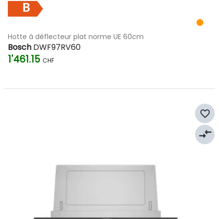
B
Hotte à déflecteur plat norme UE 60cm
Bosch
DWF97RV60
1'461.15
CHF
favorite_border
compare_arrows