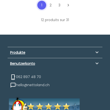
1
2
3
chevron_right
12 produits sur 31
keyboard_arrow_down
Produkte
keyboard_arrow_down
Benutzerkonto
062 897 48 70
hello@nettoland.ch