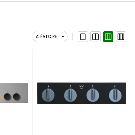
ALÉATOIRE
Aléatoire
Pertinence, ordre inverse
Pertinence
Newest First
Nom, A à Z
Nom, Z à A
Cheapest first
Most expensive first
In stock first