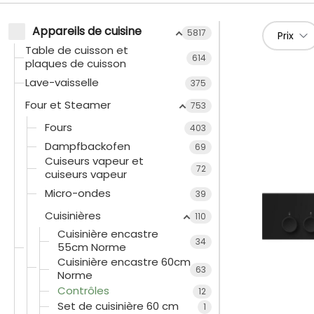
Appareils de cuisine
5817
Prix
Table de cuisson et
614
plaques de cuisson
Lave-vaisselle
375
Four et Steamer
753
Fours
403
Dampfbackofen
69
Cuiseurs vapeur et
72
cuiseurs vapeur
Micro-ondes
39
Cuisinières
110
Cuisinière encastre
34
55cm Norme
Cuisinière encastre 60cm
63
Norme
Contrôles
12
Set de cuisinière 60 cm
1