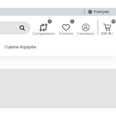
|
Français
0
0
0
Comparaison
S'inscrire
Connexion
CHF
0.-
Cuisine équipée