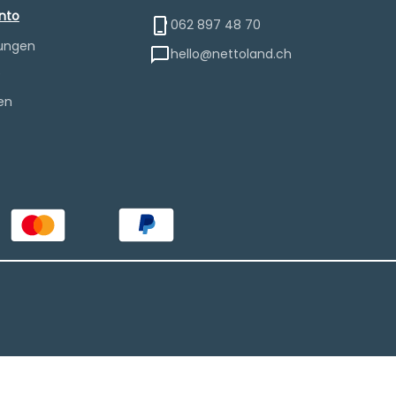
nto
062 897 48 70
lungen
hello@nettoland.ch
e
en