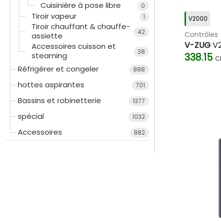
Cuisinière à pose libre
0
Tiroir vapeur
1
V2000
Tiroir chauffant & chauffe-
42
Contrôles
assiette
V-ZUG
V2
Accessoires cuisson et
38
steaming
338.15
C
Réfrigérer et congeler
888
hottes aspirantes
701
Bassins et robinetterie
1377
spécial
1032
Accessoires
882