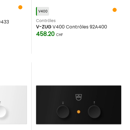
V400
Contrôles
0433
V-ZUG
V400 Contrôles 92A400
458.20
CHF