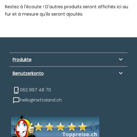
Restez à l'écoute ! D'autres produits seront affichés ici au
fur et à mesure qu'ils seront ajoutés.
keyboard_arrow_down
Produkte
keyboard_arrow_down
Benutzerkonto
062 897 48 70
hello@nettoland.ch