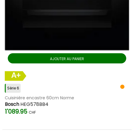
AJOUTER AU PANIER
A+
Série 6
Cuisinière encastre 60cm Norme
Bosch
HEG578BB4
1'089.95
CHF