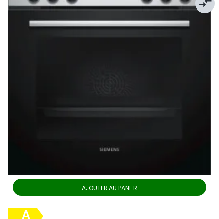
compare_arrows
AJOUTER AU PANIER
A