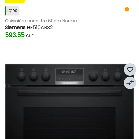
IQ100
Cuisinière encastre 60cm Norme
Siemens
HE510ABS2
593.55
CHF
favorite_border
compare_arrows