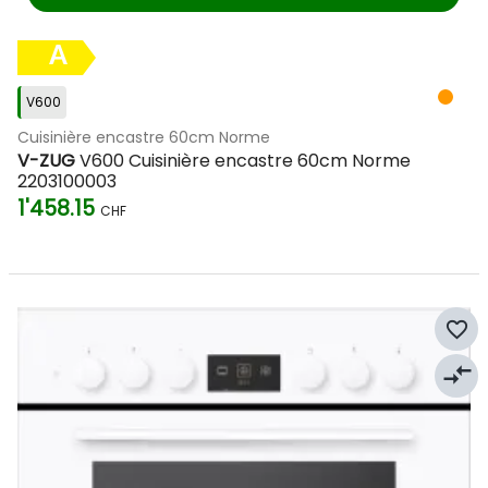
A
V600
Cuisinière encastre 60cm Norme
V-ZUG
V600 Cuisinière encastre 60cm Norme
2203100003
1'458.15
CHF
favorite_border
compare_arrows