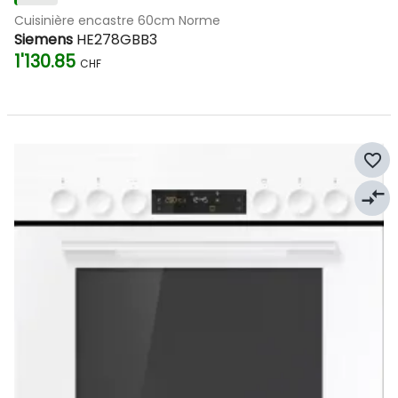
Cuisinière encastre 60cm Norme
Siemens
HE278GBB3
1'130.85
CHF
favorite_border
compare_arrows