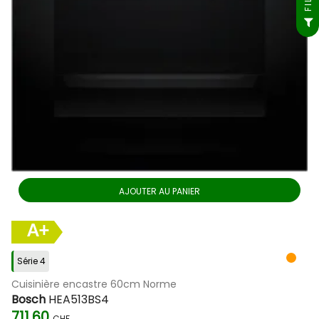
AJOUTER AU PANIER
A+
Série 4
Cuisinière encastre 60cm Norme
Bosch
HEA513BS4
711.60
CHF