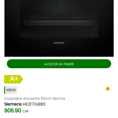
AJOUTER AU PANIER
A+
IQ500
Cuisinière encastre 60cm Norme
Siemens
HE217GBB3
906.90
CHF