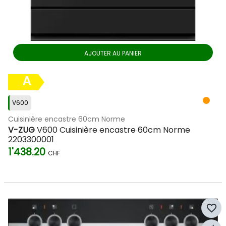
AJOUTER AU PANIER
A
V600
Cuisinière encastre 60cm Norme
V-ZUG
V600 Cuisinière encastre 60cm Norme
2203300001
1'438.20
CHF
favorite_border