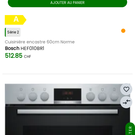
AJOUTER AU PANIER
A
Série 2
Cuisinière encastre 60cm Norme
Bosch
HEF010BR1
512.85
CHF
favorite_border
compare_arrows
FILTER