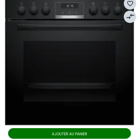
favorite_border
compare_arrows
AJOUTER AU PANIER