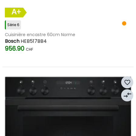
A+
Série 6
Cuisinière encastre 60cm Norme
Bosch
HEB517BB4
956.90
CHF
favorite_border
compare_arrows