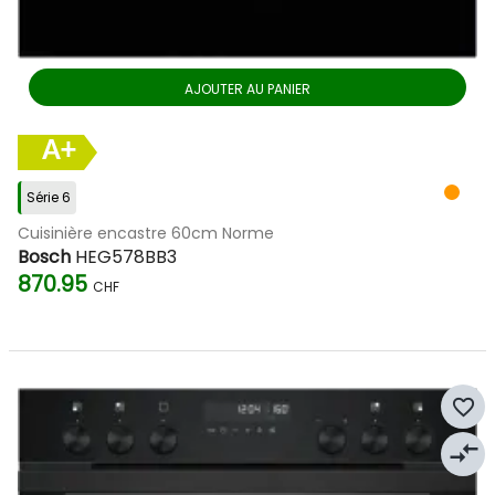
AJOUTER AU PANIER
A+
Série 6
Cuisinière encastre 60cm Norme
Bosch
HEG578BB3
870.95
CHF
favorite_border
compare_arrows