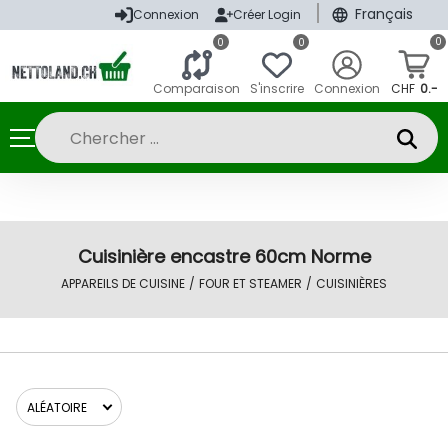
|
Français
Connexion
Créer Login
0
0
0
Comparaison
S'inscrire
Connexion
CHF
0.-
Cuisinière encastre 60cm Norme
APPAREILS DE CUISINE
/
FOUR ET STEAMER
/
CUISINIÈRES
ALÉATOIRE