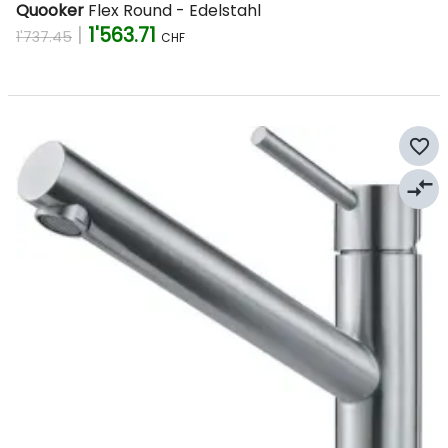
Quooker
Flex Round - Edelstahl
|
1'563.71
1'737.45
CHF
favorite_border
compare_arrows