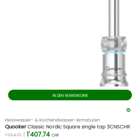
IN DEN WARENKORB
Heisswasser- & Kochendwasser-Armaturen
Quooker
Classic Nordic Square single tap 3CNSCHR
|
1'407.74
1'564.15
CHF