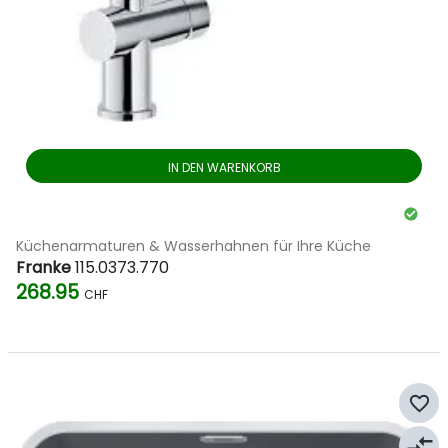
IN DEN WARENKORB
Küchenarmaturen & Wasserhahnen für Ihre Küche
Franke
115.0373.770
268.95
CHF
favorite_border
compare_arrows