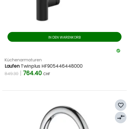
IN DEN WARENKORB
Küchenarmaturen
Laufen
Twinplus HF905446448000
|
764.40
849.30
CHF
favorite_border
compare_arrows