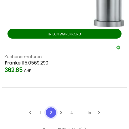
IN DEN WARENKORB
Küchenarmaturen
Franke
115.0569.290
362.85
CHF
...
chevron_left
1
2
3
4
115
chevron_right