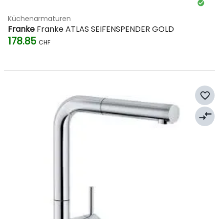
Küchenarmaturen
Franke
Franke ATLAS SEIFENSPENDER GOLD
178.85
CHF
favorite_border
compare_arrows