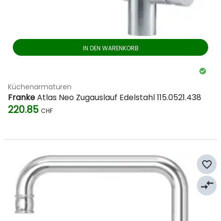
IN DEN WARENKORB
Küchenarmaturen
Franke
Atlas Neo Zugauslauf Edelstahl 115.0521.438
220.85
CHF
favorite_border
compare_arrows