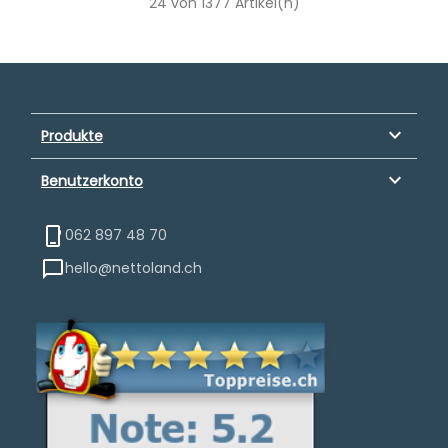
24 von 1377 Artikel(n)
keyboard_arrow_down
Produkte
keyboard_arrow_down
Benutzerkonto
062 897 48 70
hello@nettoland.ch