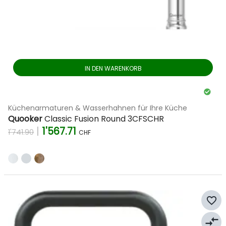
IN DEN WARENKORB
Küchenarmaturen & Wasserhahnen für Ihre Küche
Quooker
Classic Fusion Round 3CFSCHR
|
1'567.71
1'741.90
CHF
favorite_border
compare_arrows