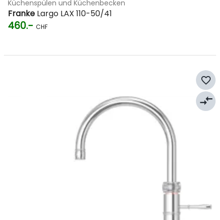
Küchenspülen und Küchenbecken
Franke
Largo LAX 110-50/41
460.-
CHF
favorite_border
compare_arrows