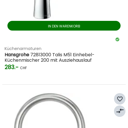
IN DEN WARENKORB
Küchenarmaturen
Hansgrohe
72813000 Talis M51 Einhebel-
Küchenmischer 200 mit Ausziehauslauf
283.-
CHF
favorite_border
compare_arrows