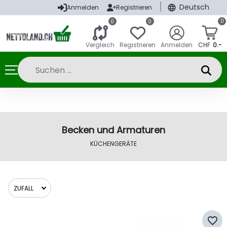
|
Deutsch
Anmelden
Registrieren
0
0
0
Vergleich
Registrieren
Anmelden
CHF
0.-
Becken und Armaturen
KÜCHENGERÄTE
ZUFALL
favorite_border
Zufall