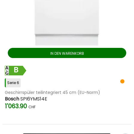
IN DEN WARENKORB
B
Serie 6
Geschirrspüler teilintegriert 45 cm (EU-Norm)
Bosch
SPI6YMS14E
1'063.90
CHF