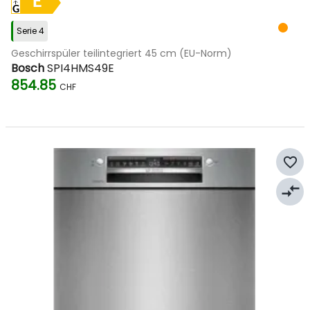
E
Serie 4
Geschirrspüler teilintegriert 45 cm (EU-Norm)
Bosch
SPI4HMS49E
854.85
CHF
favorite_border
compare_arrows