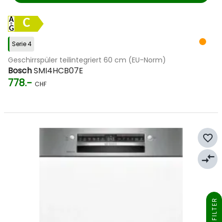
C
Serie 4
Geschirrspüler teilintegriert 60 cm (EU-Norm)
Bosch
SMI4HCB07E
778.-
CHF
favorite_border
compare_arrows
FILTER