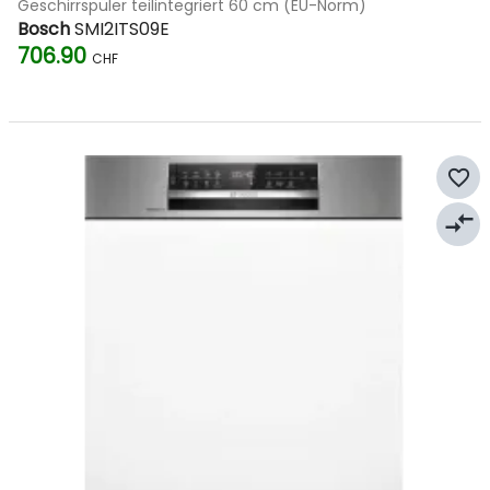
Geschirrspüler teilintegriert 60 cm (EU-Norm)
Bosch
SMI2ITS09E
706.90
CHF
favorite_border
compare_arrows