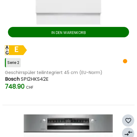
IN DEN WARENKORB
E
Serie 2
Geschirrspüler teilintegriert 45 cm (EU-Norm)
Bosch
SPI2HKS42E
748.90
CHF
favorite_border
compare_arrows