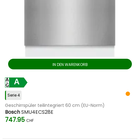
IN DEN WARENKORB
A
Serie 4
Geschirrspüler teilintegriert 60 cm (EU-Norm)
Bosch
SMU4ECS28E
747.95
CHF