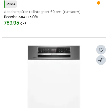
Serie 4
Geschirrspüler teilintegriert 60 cm (EU-Norm)
Bosch
SMI4ETS08E
789.95
CHF
favorite_border
compare_arrows