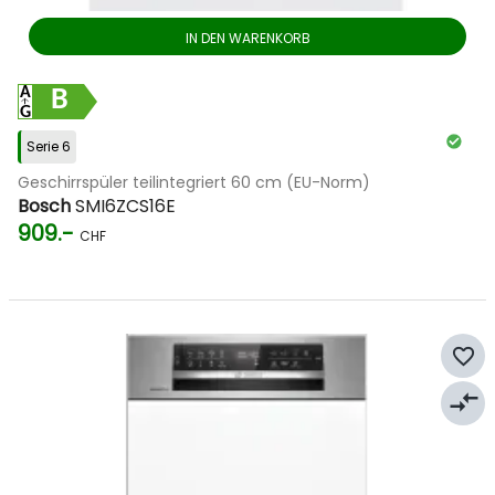
IN DEN WARENKORB
B
Serie 6
Geschirrspüler teilintegriert 60 cm (EU-Norm)
Bosch
SMI6ZCS16E
909.-
CHF
favorite_border
compare_arrows