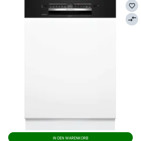
favorite_border
compare_arrows
IN DEN WARENKORB