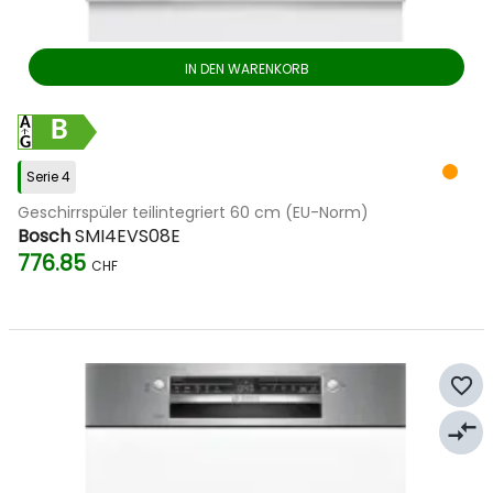
IN DEN WARENKORB
B
Serie 4
Geschirrspüler teilintegriert 60 cm (EU-Norm)
Bosch
SMI4EVS08E
776.85
CHF
favorite_border
compare_arrows