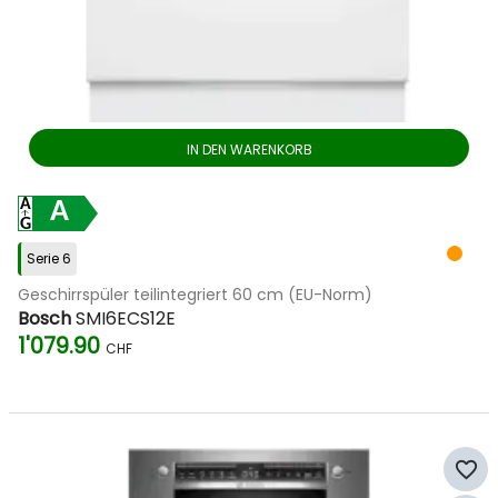
IN DEN WARENKORB
A
Serie 6
Geschirrspüler teilintegriert 60 cm (EU-Norm)
Bosch
SMI6ECS12E
1'079.90
CHF
favorite_border