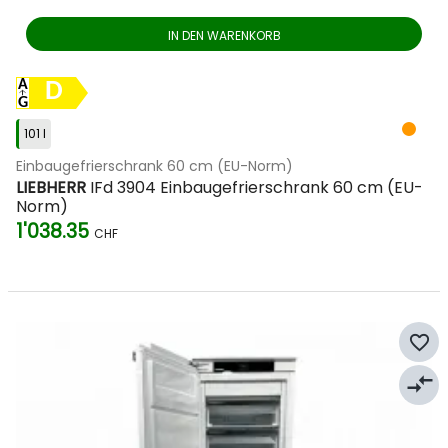
IN DEN WARENKORB
D
101 l
Einbaugefrierschrank 60 cm (EU-Norm)
LIEBHERR
IFd 3904 Einbaugefrierschrank 60 cm (EU-
Norm)
1'038.35
CHF
favorite_border
compare_arrows