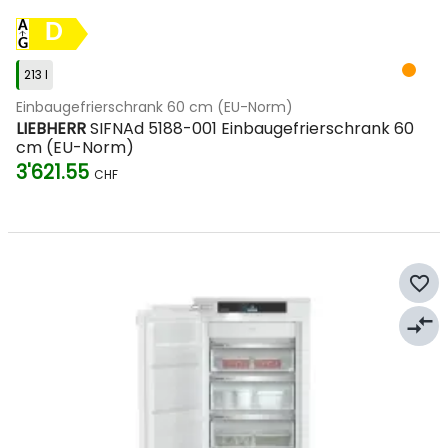
D
213 l
Einbaugefrierschrank 60 cm (EU-Norm)
LIEBHERR
SIFNAd 5188-001 Einbaugefrierschrank 60
cm (EU-Norm)
3'621.55
CHF
favorite_border
compare_arrows