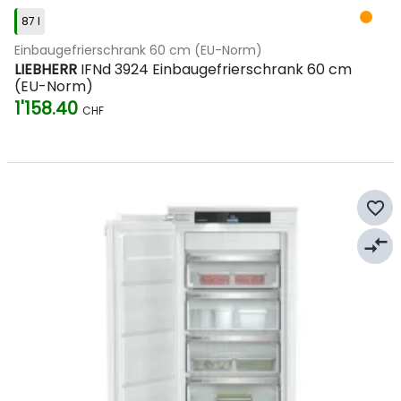
87 l
Einbaugefrierschrank 60 cm (EU-Norm)
LIEBHERR
IFNd 3924 Einbaugefrierschrank 60 cm
(EU-Norm)
1'158.40
CHF
favorite_border
compare_arrows