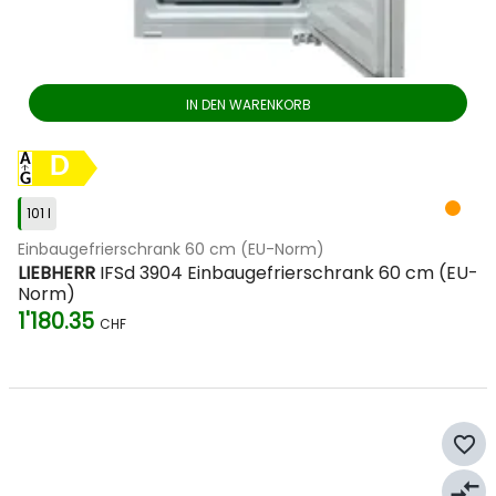
IN DEN WARENKORB
D
101 l
Einbaugefrierschrank 60 cm (EU-Norm)
LIEBHERR
IFSd 3904 Einbaugefrierschrank 60 cm (EU-
Norm)
1'180.35
CHF
favorite_border
compare_arrows