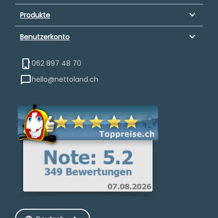
keyboard_arrow_down
Produkte
keyboard_arrow_down
Benutzerkonto
062 897 48 70
hello@nettoland.ch