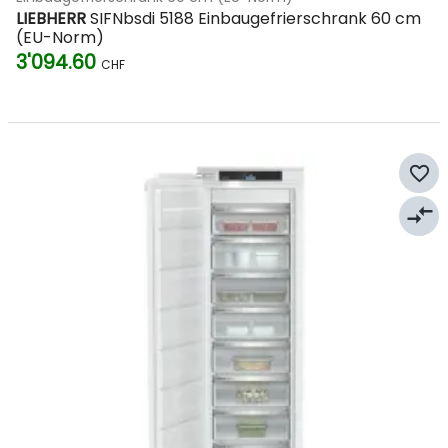
LIEBHERR
SIFNbsdi 5188 Einbaugefrierschrank 60 cm
(EU-Norm)
3'094.60
CHF
favorite_border
compare_arrows